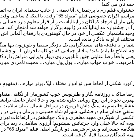
خفه تان می کند!
جشنواره فیلم رم با پرچمداری آنا نعمتی از جانب سینمای ایران به ا
مراسم اکران خصوصی فیلم “متولد 65” رفت. با اینکه 2 ساعتی وقت داشت و میتوانست یک دوش بگیرد، ولی ترجیح داد وقت را نکشد!
ولی مارال فرجاد کماکان در ایتالیاست و از قرار معلوم دارد حسابی
را در جشنواره مد ایتالیا که در ژانویه برگزار خواهد شد امتحان کند،
وحید هاشمیان عکسی از خود در حال کوهنوردی با رفقای آلمانی اش به
مختلف از او به یادگار مانده است.
شما را با دغدغه های اینستاگرامیِ یک بازیگر سینما و تلویزیون تنها 
چه اصلاح طلبانه) نکند! مثلا از جملاتی که دو کلمه آخرش با “تو چشما
یعنی واقعاً رضا عنایتی چنین تابلویی روی دیوار پذیرایی منزلش دارد
نامردیه… خواب خواب میاره… پول پول میاره… محبت نامردی میاره…
رکورد شکنی از لحاظ سن تو ادوار مختلف لیگ برتر میاره… (مفهومِ سِک
رضا ساکی، روزنامه نگار و طنزنویس خوب کشورمان از نگاهی متفاوت 
بهترین نحو در این زوجِ رویایی جلوه شده بود و حالا اخبار حاصله برای
عشقوحالیسم به سبک داش فرمون در سواحل شمال. تنتان سلامت با
سلفیِ خندان سام درخشانی، شهرام شاه حسینی و پژمان بازغی در روزها
عکسی از شبگردی مجید مظفری و بابک جهانبخش در ارتفاعات تهران. با
بوده که حالا خیلی وارد جزئیاتش نمیشویم! آرزوی سلامتی داریم برای
هنگامه
تهیه کنندگان سینما قرار گرفته است.