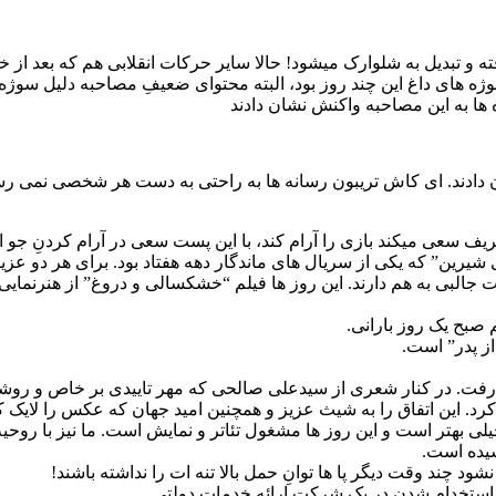
ه و تبدیل به شلوارک میشود! حالا سایر حرکات انقلابی هم که بعد از خرو
ز سوژه های داغ این چند روز بود، البته محتوای ضعیفِ مصاحبه دلیل سو
 ها به این مصاحبه واکنش نشان دادند
ادند. ای کاش تریبون رسانه ها به راحتی به دست هر شخصی نمی رسید ت
ف سعی میکند بازی را آرام کند، با این پست سعی در آرام کردنِ جو
یرین” که یکی از سریال های ماندگار دهه هفتاد بود. برای هر دو عزی
ت جالبی به هم دارند. این روز ها فیلم “خشکسالی و دروغ” از هنرنمای
 صبح یک روز بارانی.
ز پدر” است.
رفت. در کنار شعری از سیدعلی صالحی که مهر تاییدی بر خاص و روش
د. این اتفاق را به شیث عزیز و همچنین امید جهان که عکس را لایک ک
 بهتر است و این روز ها مشغول تئاتر و نمایش است. ما نیز با روحی
شیده است.
د چند وقت دیگر پا ها توانِ حمل بالا تنه ات را نداشته باشند!
 استخدام شدن در یک شرکت ارائه خدمات دولتی.