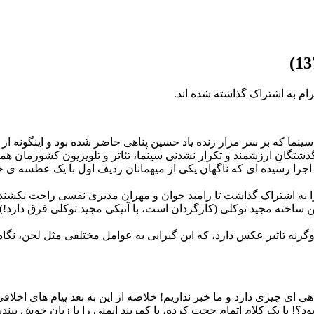
رام به اشتراک گذاشته شده اند.
نما که بر سر مزار زنده یاد حسین پناهی حاضر شده بود و اینگونه از 
شتگانِ ارزشمند و تکرار نشدنی سینما، تئاتر و تلویزیون کشورمان هم
 رسیده ای که ناگهان یکی از میهمانان ردیف اول با یک عطسه ی خان
 به اشتراک گذاشت تا رامبد جوان و مهران مدیری نفسی راحت بکشند
اره اسکندری عزیز در اکران خصوصی فیلم “متولد 65” آخرین ساخته مجید توکلی (کارگردان است، با آن
 وگرنه تاثیر عکس دارد، که این گیرایی به عوامل مختلفی مثل لحن، نگا
هی ای چیزی دارد و ما خبر نداریم! خلاصه از این به بعد پیام های اخلاق
میشود؟! با یک کلام اتمام حجت کرده، یا کمربند ایمنی را با زبان خوش ب