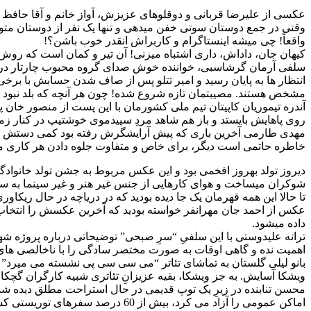
عکسی از علیرضا قربانی و دوقلوهای عزیزش، آواز خانم و آقا حافظ
وقتی در جمع دوستان سوتی خفن میدهی و تنها یک نفر از دوستان متو
واقعاً! چی میشه اینستاگرام و کاربراش انقدر خوب باشن؟!
کیهان جان، داداش، داری اشتباه میزنی! آن تیر و کمان است که روش
سلفی آرمان گرشاسبی، خواننده خوش صدای گروه محبوب چارتار در 
انتظار ها به پایان رسید و امیر تتلو پس از صاف شدن حسابش با برخ
مشخص هستند. مصیبتمان تازه شروع شده! چون هر آنچه که بلد نبود را
آندره تیموریان کاپیتان تیم ملی کشورمان با این پست از منصور خان 
روی پاهایش بایستد و باز هم شاهد مردِ سپیدموی خوشتیپ در کنار زمی
مهدی طارمی آخرین باری که پیش آرایشگرش رفته بود کمی دستش خالی 
خاطره حاتمی است دیگر، برای خاص و متفاوت جلوه دادن هر کاری می 
دیروز تولد بهروز افخمی بود و این عکس مربوط به جشن تولد خانوادگ
شوکران میساخت و هوای کارهایی از جنس غیر هنر و غیر سینما به س
تا حالا این همه قهرمان یک جا دیده بودید که در دریاچه در حال ریک
عکس از احمد جان مهرانفر خواسته بودید که آخرین عکسش را انتخاب 
داده میشود.
اهمیت نده و گاهی اوقات به صورت مختصر سادگی را با ناخالصی ها
بانو لیلی گلستان به تماشای تئاتر “می سی سی پی نشسته می میرد” رفت
ویشکا آسایش. به جز ویشکا، بقیه عزیزانِ تئاتری شبیه کارگران گچکا
محسن تنابنده در زیرِ یک توپ قدیمی در حال استراحت مطلق دیده ش
اماکن عمومی را آزاد می کرد، بیش از 60 درصد سفرهای توریستی کشورمان ملغی میشد.