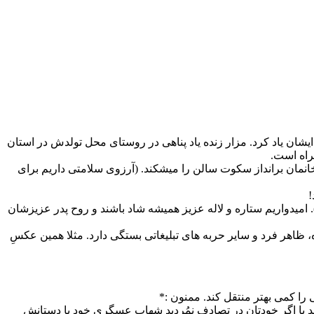
ایشان یاد کرد. مزار زنده یاد پناهی در روستای محل تولدش در استان
راه است.
مان برانداز سکوت سالن را میشکند. (آرزوی سلامتی داریم برای
!
یکی مجید توکلی فرق دارد!). امیدواریم ستاره و لاله عزیز همیشه شاد باشند و روح پدر عزیزشان
ه، ظاهر فرد و سایر حربه های تبلیغاتی بستگی دارد. مثلا همین عکسِ
ی را کمی بهتر منتقل کند. ممنون :*
بندید یا اگر خودتان در تصادف نمُردید شهاب عسگری خود با دستانش