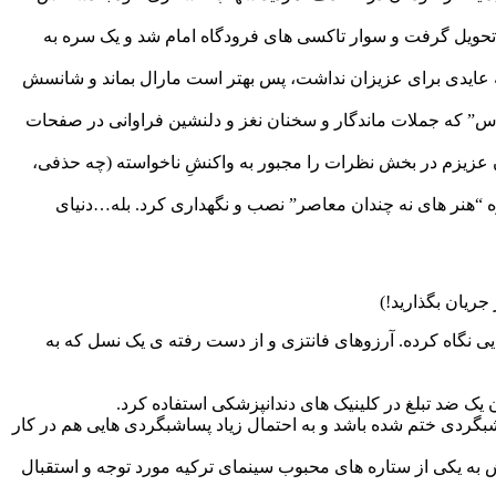
را تحویل گرفت و سوار تاکسی های فرودگاه امام شد و یک سره به
 که عایدی برای عزیزان نداشت، پس بهتر است مارال بماند و شانسش
ناس” که جملات ماندگار و سخنان نغز و دلنشین فراوانی در صفحات
اران عزیزم در بخش نظرات را مجبور به واکنشِ ناخواسته (چه حذفی،
وزه “هنر های نه چندان معاصر” نصب و نگهداری کرد. بله…دنیای
جریان بگذارید!)
 نگاه کرده. آرزوهای فانتزی و از دست رفته ی یک نسل که به
یک ضد تبلغ در کلینیک های دندانپزشکی استفاده کرد.
شبگردی ختم شده باشد و به احتمال زیاد پساشبگردی هایی هم در کار
ی بخاطر شباهت بی حد و حصرش به یکی از ستاره های محبوب سینمای ترکیه مورد توجه و استقبال