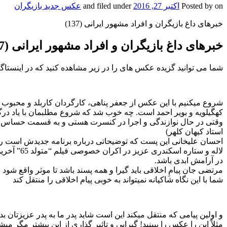
on
Posted by
اکتبر 27, 2016
and filed under
عکس جدید بازیگران
خبرهای داغ بازیگران و افراد مشهور ایرانی (137)
خبرهای داغ بازیگران و افراد مشهور ایرانی (137)
شما می توانید گزیده عکس های را در زیر مشاهده کنید که در اینستاگ
شروع میکنیم با این عکس از جعفر پناهی، کارگردان کاربلد و محبوب سی
کهگیلویه و بویر احمد است. چه خوب شد که شروع مطلبمان با یاد درگذ
وقتی در حال نوازندگی و اجرا در کنسرت هستی و به قسمت حساس اجرا
استاد کیهان کلهر)
احسان علیخانی این پست که توضیحاتی درباره برنامه جدیدش است را
لاله و ست
در آرامش ابدی باشد.
مرتضی جان پیامِ اخلاقی باید گیرا و همه پسند باشد تا موثر واقع شود
شما با این نگاه شاکیانه نمیتواند به خوبی پیام اخلاقی را منتقل کند
و اولین پیامی که منتقل میکند این است شاید پدر ما به پدر عزیزتان بد
مثلاً این را عکس را ببینید! گیرایی و تاثیر گذاری از این بیشتر مگر 