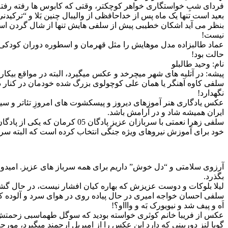
فردای شبِ خواستگاری خواهر کوچکتر، وقتی که کابوس ها رفته رفته ل
بعید است تنها یک ماه پس از خداحافظی از والیبال چنین بَلا و “ترکی
بنظر می آید اشکان خطیبی پیش از سلفی هایش تنها از شال گردن استفا
نیست!
عماد طالبزاده مدل موهایش را مثل قهرمان و اسطوره دوران کودکی ا
حالت بود!
نام: وحید طالبلو
پیشه: در آتلیه های شهر میچرخد و عکس میگیرد، البته در مواقع بیکا
سلفی کاوه آهنگر یا همان علی کوچولوی بزرگ شده خودمان در کنا
نگهدارد!
عکس یادگاری هنر آموزهای دیروز و پیسکشوت های امروزِ تئاتر و سین
ایران همیشه شاد و در آرامش باشد.
سلفی زهرا نعمتی با سربازان 
خود برای آموزش نیروهای ویژه جنگی انتخاب کرده است که البته سرب
آرزوی سلامتی و “دل خوش” داریم برای همه سرباز های عزیز. امیدوا
بگذرد.
لیلا بلوکات و دوست عزیزش که بهاره کیان افشار نیست، در حال گش
سلفی احسان خواجه امیری در حال پیاده روی در هوای سرد و آلوده ک
اَه و پیف شد و نیویورک بَه و واااو؟!
عکس از فریبا خانم کوثری خواسته بودید که سوگل طهماسبی زحمتش
گویا لنز دوربینی که دارد این عکس را از امیریل ارجمند میگیرد، مورچه