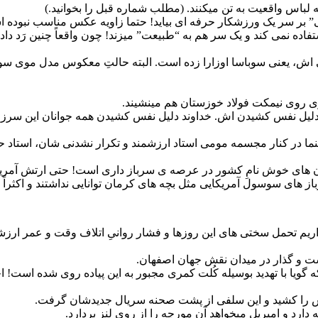
باس واقعیت به تن میکنند. (مطلب شماره قبل را بخوانید.)
دنی” بر سر یک ورزشکار حرفه ای بیاید! حتما زاویه عکس مناسب نبوده 
ده نمی کند و یک سر هم به “طبیعت” میزند! چون واقعاً چنین رَد دادن
ش، یعنی سوباسا اوزارا زده است. البته حالتِ معکوس مدل موی سوباس
ری روی نیمکت فولاد خوزستان هم مینشیند.
ر دلیل نفس کشیدن اش. خداوند دلیل نفس کشیدن همه جوانان این س
ما در کنار مجسمه مومی استاد ارزشمند و تکرار نشدنی شان، استاد حم
عزیز پادگان 05 کرمان که یکی از پادگان های خوش نامِ کشور در عرصه ی سرباز داری است
از های سوسول آمریکایی مثل بچه های کرمان توانایی نداشتند و اکثرا
ریم تحمل سختی های این روزها و فشار روانیِ اتلاف وقت و عمر ارزش
ت و گذار در میدان نقش جهان اصفهان.
ه گویا با تهدید بوسیله کُلت کمری مجبور به این پیاده روی شده ا
 را کشید و این سلفی از پشت صحنه سریال جدیدشان گرفت.
 دارد و امیریل میخواهد آن مورچه را از روی لنز بردارد.