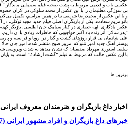
عکسی ناب و قدیمی مربوط به پشت صحنه فیلم سینمایی ماندگار “آقای
بی سوژگیِ مطلبمان را با این عکس از محمد سلوکی در اکران خصوصی “متولد 65” اد
و با این عکس از محمدرضا شریفی نیا در همین مراسم، تکمیل می‌کنم و
بانو مریم سعادت، یکی از بازیگران اصلی فیلم جدید مجید توکلی، در
عکس یادگاری الهه حصاری در کنار سیامک خان اطلسی، بازیگر کهنه کا
“پدر سالار” اثر زنده یاد اکبر خواجویی که خاطرات زیادی با آن دار
علی شادمان بی قرارِ روزهای گشت و گذار در اروپا و فرانسه و پاری
پوستر آهنگِ جدید امیر تتلو که امروز صبح منتشر شده. امیر جان حالا
سلفی استوری مهرداد صدیقیان که نشان میدهد به شدت ویروسی شده و
با این عکس جالب که مربوط به فیلم “گشت ارشاد 2” است، به پایان مطلبِ کم سوژه ی خود میرسیم. یا علی.
برترین ها
اخبار داغ بازیگران و هنرمندان معروف ایرانی (138
خبرهای داغ بازیگران و افراد مشهور ایرانی (137)