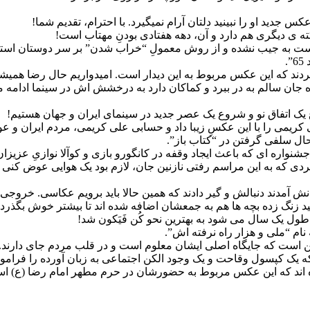
س جدید او را نبینید دلتان آرام نمیگیرد. با احترام، تقدیم شما!
ه ی دیگری هم دارد و آن، دهه هفتادی بودنِ مهتاب است!
 دست به جیب نشده و از روش معمولِ “خراب شدن” بر سر دوستان است
.
ردند که این عکس مربوط به این دیدار است. امیدواریم حال رضا همیشه
 جان سالم به در ببرد و کماکان دارد به درخشش اش در سینما ادامه می
 یک اتفاق نو و شروع یک عصر جدید در سینمای ایران و جهان هستیم!
 کریمی را با این عکسِ زیبا داد و حسابی علی کریمی، مردم ایران و ع
ل سلفی گرفتن در “کتاب باز”.
 جشنواره ای که باعث ایجاد وقفه در کانگورو بازی و کوآلا نوازیِ عزیز
دند دنبالش و گیر دادند که همین حالا باید برویم عکاسی. خروجی این
 زنگ زده بچه ها هم به جمعشان اضافه شده اند تا بیشتر خوش بگذرد!
نام “ملی و هزار راه نرفته اش”.
 است که جایگاه اصلی ایشان معلوم است و در قلب مردم جای دارند. سر
 که یک کپسول وقاحت و یک وجود الکن اجتماعی به زبان آورده را فرام
 اند که این عکس مربوط به حضورشان در حرم مطهر امام رضا (ع) است. 