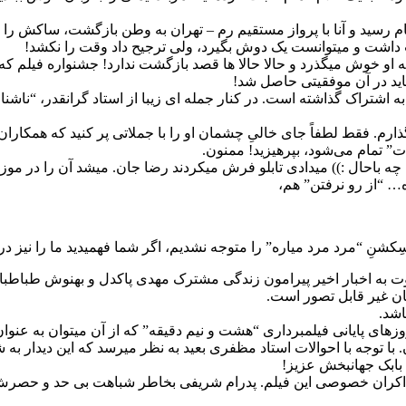
تمام رسید و آنا با پرواز مستقیم رم – تهران به وطن بازگشت، ساکش 
 به او خوش میگذرد و حالا حالا ها قصد بازگشت ندارد! جشنواره فیلم
 شاید در آن موفقیتی حاصل شد!
 اشتراک گذاشته است. در کنار جمله ای زیبا از استاد گرانقدر، “ناش
میگذارم. فقط لطفاً جای خالیِ چشمان او را با جملاتی پر کنید که همک
ت” تمام می‌شود، بپرهیزید! ممنون.
؟! چه باحال :)) میدادی تابلو فرش میکردند رضا جان. میشد آن را در م
 “از رو نرفتن” هم،
شنِ “مرد مرد میاره” را متوجه نشدیم، اگر شما فهمیدید ما را نیز در 
به اخبار اخیر پیرامون زندگی مشترک مهدی پاکدل و بهنوش طباطبایی
شان غیر قابل تصور است.
شد.
ی پایانی فیلمبرداری “هشت و نیم دقیقه” که از آن میتوان به عنوان 
 توجه با احوالات استاد مظفری بعید به نظر میرسد که این دیدار به 
 بابک جهانبخش عزیز!
 حمیدزاده و پدرام شریفی دو بازیگر اصلی فیلم “متولد 65” در اکران خصوصی این فیلم. پدرام شریف