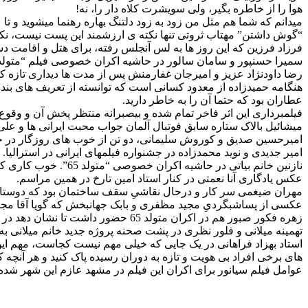
هوا را از خاطره بگیر، ولی سویشرت کلاه دار را، نه!
میدانم که شما هم مثل من زود به زود دلتنگ بهاره رهنما میشوید و تا عک
“گوش داشتن” مهتاب ثروتی تنها نکته ی ارزشمند این پست نیست، نکت
فرزاد فرزین که این روز ها به لس آنجلس رفته، برای هتل و اقامت
سمیرا حسنپور و سامان سالور در حاشیه اکران خصوصی فیلم “متولد 65”
رضا داودنژاد عزیز و امیرجان غفارمنش پس از مدت ها دیداری تازه ک
هنگامه حمیدزاده از معدود کسانی است که توانسته از تعریف های بنده
عطاران بود که حتما آن را به خاطر دارید.
فیلمبرداری این اثر فاخر تمام شده و بیصبرانه منتظر پخش آن و وقوع
میشائیل بالاک ستاره سابق فوتبال آلمان جواب محبت ایرانی ها و علی
امیرحسین صدیق و کوروش سلیمانی، دو تن از خوب های روزگار در حا
امیر جدیدی و نوید محمدزاده در جشنواره فیلمهای ایرانی در استرالیا.
نازنین خانم بیاتی در حاشیه اکران خصوصی “متولد 65”. خوب کاری کردی که به این مراسم رفتی نازنین جان، لازم بود یک هوایی عوض کنی و بین پست های “چیزناله” ات فاصله ای بیاندازی!
عکس یادگاری آنا نعمتی در کنار استاد امین تارخ در همین مراسم.
مهران ضیغمی سر کار و درحال نقاشیِ سقف ساختمان بود که دوستانش آم
عکسی از پساشبگردیِ مجید مظفری و بابک جهانبخش که گویا آقا مجید
زهره فکور صبور هم در اکران متولد 65 حضور داشت تا نشان دهد در طول یک سال می شود به بهترین نحو کُن فَیَکون شد!
تهمینه میلانی و فلور نظری در پشت صحنه پروژه جدید خانم میلانی به 
استاد بهزاد فراهانی در یک جایی که خیلی مهم نیست کجاست، مهم این
های برخی افراد بی هویت و تازه به دوران رسیده پاک کنید و هر آنچه
عوامل فیلم سیانور برای اکران این فیلم در مشهد عازم این شهر شده