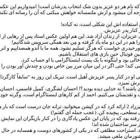
 که نام هر دو عزیز بدون شک انتخاب پدرشان است! امیدواریم این ع
جه آن میشود و ازش ملتمسانه خواهش میکنی که آن را رسانه ای نکند!
 استفاده اش این شکلی است، نه کباده!
کنار پدر عزیزش.
ی عزیزان، از زندان آزاد شد. این هم اولین عکس استاد پس از رهایی
 هم در این دو ماه یاد گرفته و مِن بعد همگی سرویس شدگانیم!
پورحیدری خواست که هرگز تسلیم نشود. همه ما با آندو همصداییم و انر
ن فوتبال حین بازی های استقلال باشیم.
بود و اینگونه با یک پست اینستاگرامی با او حساب کرد.
کند! حتی اگر در این میان مرز بین خاص بودن و چندش آور بودن را ر
ی او در کنار پسر عزیزش آهیل است. تبریک این روز به “سابقاً کارگر
رش نمیزد.
اوری باشند؟ نه خدایی دیده بودید؟! احسان لشگری، کمیل قاسمی، احسان
و تقدیمتان می‌کنیم. احمد از کم کارهای اینستاگرام است، وگرنه خ
ترانه علیدوستی با این سلفیِ “سرِ صبحی” توضیحاتی درباره پروژه شهرزاد 2 ارائه کرد که در کپشن 
ی سطحی، پیچیده کن. (عجب جمله ای گفتم!)
ه بود که در پایان این عکس یادگاری را در کنار بازیگران این نمایش 
ر سر ساختمان شده اند!
د. استراحت مطلقی که در یکی از کشورهای دوست و همسایه در حال ر