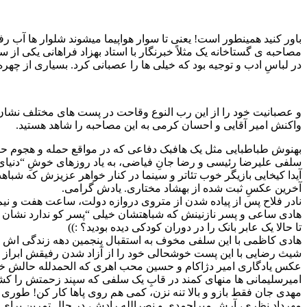
باور کنید همینطور است! یعنی تا سوار هواپیما میشوند شلوار ها آب رفت
مصاحبه ی گستاخانه یک مثلاً خبرنگار با استاد بهزاد فراهانی یکی ا
در لباسِ ادب و توجیه بود که خیلی ها را عصبانی کرد. بسیاری از چهره
و عصبانیت خود را از این رب النوع وقاحت در پست های مختلف نشان د
واکنش امیر آقایی و احسان کرمی به این مصاحبه را شاهد هستید.
بهنوش طباطبایی مثل یک هافبک دفاعی که در مواقع حمله و هجوم حری
سلفی علیرضا رئیسی و رضا جانِ فیاضی، به یاد روزهای خوشِ “دنیای ش
آیدا کیخایی بازیگر خوب تئاتر و سینما در کنار خواهر عزیزش که شباه
آخرین عکسِ ثبت شده از بهشاد مختاری. یادش گرامی.
نادر فلاح پس از پیاده شدن از متروی دروازه دولت، ساعت هفت و نیم
هادی ساعی و پسر نازنینش که شباهتشان خیلی “پسر کو ندارد نشان ا
تا حالا یک عابر بانک را در دوران کودکی دیده بودید؟ :))
هادی کاظمی با این سلفی مخوف به استقبال پنجمین دهه زندگی اش 
شیث رضایی با این پست خوشحالی خود را از آزاد شدن رفیقش ابراز کر
عکس یادگاری امیر دژاکام و حسین محب اهری که الحمدلله حالش خیلی
امیرسلیمانی ها منهای کمند در قابِ یک سلفی که سپند زحمتش را ک
مهدی جان فقط بازو و بالا تنه نزن، کمی هم روی پاها کار کن! طوری نشو
مهرداد نظری، آرش میراحمدی و نصرالله رادش، در حال تمرین برای