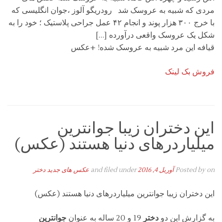
مردی که شبیه به عروسک شد رودریگو آلوز ،جوان انگلیسی که
با خرج ۳۰۰ هزار پوند و انجام ۴۲ عمل جراحی پلاستیک ؛ خود را به
شکل یک عروسک واقعی درآورده […]
قیافه این مرد شبیه به عروسک شده! +عکس
فروش بک لینک
این دختران زیبا جوانترین
میلیاردرهای دنیا هستند (عکس)
on
Posted by
آوریل 4, 2016
and filed under
عکس های جدید دختر
این دختران زیبا جوانترین میلیاردرهای دنیا هستند (عکس)
به گزارش این دو
دختر
19 و 20 ساله به عنوان
جوانترین