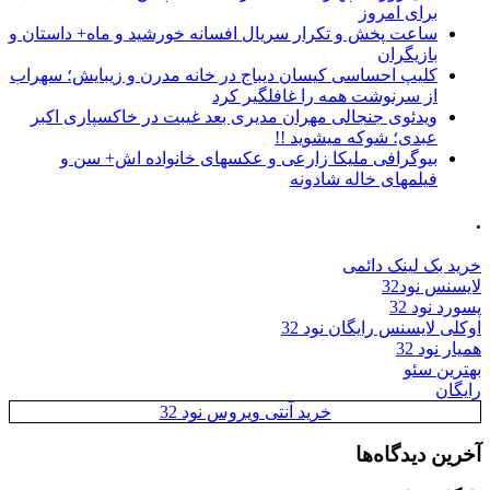
برای امروز
ساعت پخش و تکرار سریال افسانه خورشید و ماه+ داستان و
بازیگران
کلیپ احساسی کیسان دیباج در خانه مدرن و زیبایش؛ سهراب
از سرنوشت همه را غافلگیر کرد
ویدئوی جنجالی مهران مدیری بعد غیبت در خاکسپاری اکبر
عبدی؛ شوکه میشوید !!
بیوگرافی ملیکا زارعی و عکسهای خانواده اش+ سن و
فیلمهای خاله شادونه
.
خرید بک لینک دائمی
لایسنس نود32
پسورد نود 32
اوکلی لایسنس رایگان نود 32
همیار نود 32
بهترین سئو
رایگان
خرید آنتی ویروس نود 32
آخرین دیدگاه‌ها