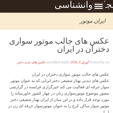
Skip to content
جله روانشناسی
برگه نمونه
بحان
ایران موتور
عکس های جالب موتور سواری
دختران در ایران
on
Posted by
آوریل 5, 2016
and filed under
عکس های جدید دختر
عکس های جالب موتور سواری دختران در ایران
عکس های دیدنی بهناز شفیعی دختر ایرانی که به عنوان موتور
سوار حرفه ای فعالیت می کند خبرگزاری فرانسه در گزارشی
مصور موضوع موتورسواری زنان در چهار کشور خاورمیانه را
مورد توجه قرار داده و در این میان از ایران بهناز شفیعی دختر
موتور سوار ساکن کرج را به عنوان موتورسوار حرفه ای زن در
[…]