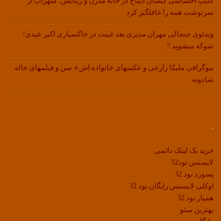
کلیپ احساسی کیسان دیباج در خانه مدرن و زیبایش؛ سهراب از
سرنوشت همه را غافلگیر کرد
ویدئوی جنجالی مهران مدیری بعد غیبت در خاکسپاری اکبر عبدی؛
شوکه میشوید !!
بیوگرافی ملیکا زارعی و عکسهای خانواده اش+ سن و فیلمهای خاله
شادونه
.
خرید بک لینک دائمی
لایسنس نود32
پسورد نود 32
اوکلی لایسنس رایگان نود 32
همیار نود 32
بهترین سئو