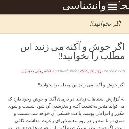
Skip to content
جله روانشناسی
برگه نمونه
بحان
اگر بخوانید!!
اگر جوش و آکنه می زنید این
مطلب را بخوانید!!
on
Posted by
ژوئن 10, 2016
and filed under
عکس های جدید زن
اگر جوش و آکنه می زنید این مطلب را بخوانید!!
به گزارش اشتباهات زیادی در درمان آکنه و جوش وجود دارد که
می تواند منجر به تشدید آکنه و بدترشدن آن شود. شست و شوی
مکرر و افراطی پوست باعث خشکی آن خواهد شد. شست و
شوی دو تا سه بار در روز معمولا برای رعایت بهداشت کافی
است. اگرچه در نظر مبتلایان به آکنه، این جوش ها چیزی جز غم