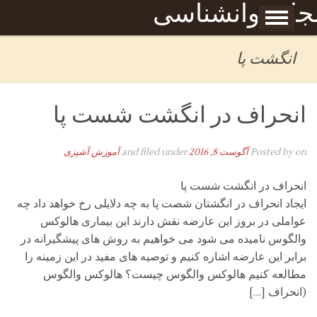
Skip to content
جله روانشناسی
برگه نمونه
بحان
انگشت پا
انحراف در انگشت شست پا
on
Posted by
آگوست 8, 2016
and filed under
آموزش آشپزی
انحراف در انگشت شست پا
ایجاد انحراف در انگشتان شصت پا به چه دلایلی رخ خواهد داد چه
عواملی در بروز این عارضه نقش دارند این بیماری هالوکس
والگوس نامیده می شود می خواهیم به روش های پیشگیرانه در
برابر این عارضه اشاره کنیم و توصیه های مفید در این زمینه را
مطالعه کنیم هالوکس والگوس چیست؟ هالوکس والگوس
(انحراف […]