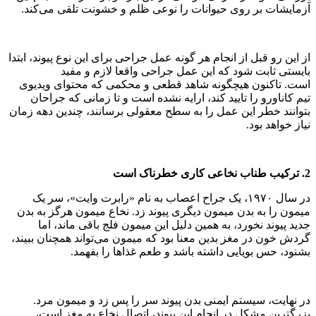
آزمایشات بر روی حیوانات را نوعی ظلم و خشونت تلقی می‌کند.
از این رو قبل از انجام هر گونه عمل جراحی برای این نوع پیوند، ابتدا
بایستی ثابت شود که این عمل جراحی واقعا لازم و مفید
است. تاکنون هیچگونه شاهد قطعی و محکمی که محتوای ویدیوی
تیم کاناورو را تایید کند، ارایه نشده است و تا زمانی که جراحان
بتوانند خطر این عمل را به سطح معقولی برسانند، چندین دهه زمان
نیاز خواهد بود.
2. ترکیب طناب نخاعی کاری خطرناک است
در سال ۱۹۷۰، یک جراح اعصاب به نام «رابرت وایت»، سر یک
میمون را به بدن میمون دیگری پیوند زد. نخاع میمون هرگز به بدن
جدید پیوند نخورد، به همین دلیل این میمون فلج باقی ماند، اما
گردش خون در مغز بدین معنا بود که میمون می‌تواند همچنان ببیند،
بشنود، حس بویایی داشته باشد و طعم غذاها را بفهمد.
در نهایت، سیستم ایمنی بدن پیوند سر را پس زد و میمون مرد.
بزرگترین مشکل در انجام این پیوند، اتصال نخاع به مغز است،