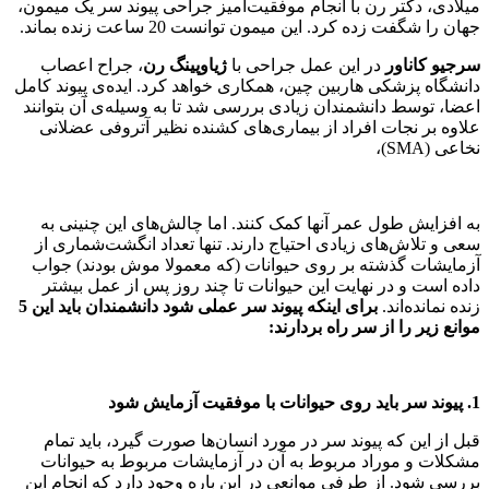
میلادی، دکتر رن با انجام موفقیت‌آمیز جراحی پیوند سر یک میمون،
جهان را شگفت زده کرد. این میمون توانست 20 ساعت زنده بماند.
سرجیو کاناور
در این عمل جراحی با
ژیاوپینگ رن
، جراح اعصاب
دانشگاه پزشکی هاربین چین، همکاری خواهد کرد. ایده‌ی پیوند کامل
اعضا، توسط دانشمندان زیادی بررسی شد تا به وسیله‌ی آن بتوانند
علاوه بر نجات افراد از بیماری‌های کشنده نظیر آتروفی عضلانی
نخاعی (SMA)،
به افزایش طول عمر آنها کمک کنند. اما چالش‌های این چنینی به
سعی و تلاش‌های زیادی احتیاج دارند. تنها تعداد انگشت‌شماری از
آزمایشات گذشته بر روی حیوانات (که معمولا موش بودند) جواب
داده است و در نهایت این حیوانات تا چند روز پس از عمل بیشتر
زنده نمانده‌اند.
برای اینکه پیوند سر عملی شود دانشمندان باید این 5
موانع زیر را از سر راه بردارند:
1. پیوند سر باید روی حیوانات با موفقیت آزمایش شود
قبل از این که پیوند سر در مورد انسان‌ها صورت گیرد، باید تمام
مشکلات و موراد مربوط به آن در آزمایشات مربوط به حیوانات
بررسی شود. از طرفی موانعی در این باره وجود دارد که انجام این