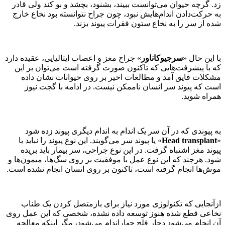
زد. گرچه حیوان می‌توانست ببیند، بشنود، بچشد و بو کند ولی قادر
به حرکت‌دادن اندام‌هایش نبود، چون جراح نتوانسته بود نخاع خارج
شده از سر را به نخاع ستون فقرات پیوند بزند.
با این حال «
سرجیوکاناور
» جراح مغز و اعصاب ایتالیایی، عقیده دارد
که با پیشرفت‌هایی که تاکنون صورت گرفته است می‌توان بر این
مشکلات فایق آمد و مطالعات اخیر بر روی حیوانات نشان داده
است که پیوند سر انسان ناممکن نیست. در ادامه با گجت نیوز
همراه شوید.
به پیوندی که در آن سر یک اندام به اندام دیگری پیوند زده شود
«
Head transplant
» یا پیوند سر می‌گویند. این نوع پیوند را نباید با
پیوند مغز اشتباه گرفت. در این نوع جراحی، سر بیمار باید بریده
شود. هرچند که این نوع عمل با موفقیت بر روی سگ‌ها، میمون‌ها و
موش‌ها انجام گرفته است، تاکنون بر روی انسان انجام نشده است.
ازآنجایی که تکنولوژی مورد نیاز برای بازمتصل کردن یک طناب
نخاعی قطع شده هنوز توسعه داده نشده، شخصی که این عمل روی
آن انجام می‌شود دچار فلچ چهاراندام می‌شود، مگر اینکه معالجه