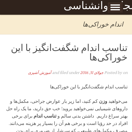
Skip to content
جله روانشناسی
برگه نمونه
بحان
اندام خوراکی‌ها
تناسب اندام شگفت‌انگیز با این
خوراکی‌ها
on
Posted by
جولای 31, 2016
and filed under
آموزش آشپزی
تناسب اندام شگفت‌انگیز با این خوراکی‌ها
می‌خواهید
وزن
کم کنید، اما زیر بار عوارض جراحی، مکمل‌ها و
داروهای شیمیایی نمی‌خواهید بروید!
خب حق دارید، ما یک راه حل
بهتر سراغ داریم. داشتن بدنی سالم و
تناسب اندام
برای برخی
افراد در حد رؤیا است و برخی هم آن را بسیار پر هزینه می‌دانند.
مصرف مکمل‌های طبیعی، که سرشار از ضروری برای بدن