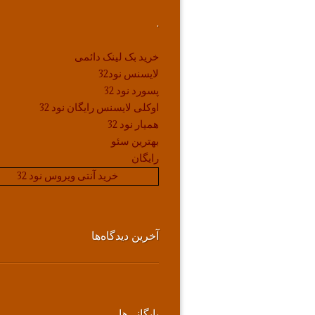
.
خرید بک لینک دائمی
لایسنس نود32
پسورد نود 32
اوکلی لایسنس رایگان نود 32
همیار نود 32
بهترین سئو
رایگان
خرید آنتی ویروس نود 32
آخرین دیدگاه‌ها
بایگانی‌ها