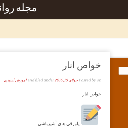
مجله روا
خواص انار
on
Posted by
جولای 10, 2016
and filed under
آموزش آشپزی
خواص انار
پاورقی های آشپزباشی