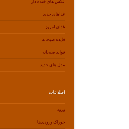
عکس های خنده دار
غذاهای جدید
غذای امروز
فایده صبحانه
فواید صبحانه
مدل های جدید
اطلاعات
ورود
خوراک ورودی‌ها