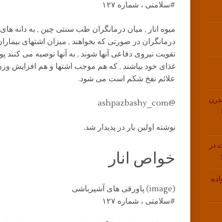
#سلامتی ، شماره ۱۲۷
میوه انار , میان درمانگران طب سنتی چین , به دانه های
درمانگران در صورتی که بخواهند , میزان اشتهای بیمارا
تقویت نیروی دفاعی آنها شوند , به آنها توصیه می کنند پ
غذای خود بپاشند , که هم موجب اشتها و هم افزایش وز
علائم نفخ شکم است می شود.
درن
@ashpazbashy_com
نوشته اولین بار در پدیدار شد.
 در
خواص انار
اده
(image) پاورقی های آشپزباشی
#سلامتی ، شماره ۱۲۷