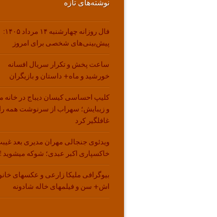
نوشته‌های تازه
فال روزانه چهارشنبه ۱۴ مرداد ۱۴۰۵:
پیش‌بینی‌های شخصی برای امروز
ساعت پخش و تکرار سریال افسانه
خورشید و ماه+ داستان و بازیگران
کلیپ احساسی کیسان دیباج در خانه م
و زیبایش؛ سهراب از سرنوشت همه را
غافلگیر کرد
ویدئوی جنجالی مهران مدیری بعد غیبت
خاکسپاری اکبر عبدی؛ شوکه میشوید !!
بیوگرافی ملیکا زارعی و عکسهای خانو
اش+ سن و فیلمهای خاله شادونه