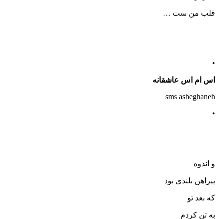
قلب من ست …
•
اس ام اس عاشقانه
sms asheghaneh
•
و اندوه
پیراهن بلندی بود
که بعد تو
به تن کردم