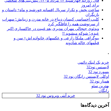
فال روزانه چهارشنبه ۱۴ مرداد ۱۴۰۵: پیش‌بینی‌های شخصی
برای امروز
ساعت پخش و تکرار سریال افسانه خورشید و ماه+ داستان و
بازیگران
کلیپ احساسی کیسان دیباج در خانه مدرن و زیبایش؛ سهراب
از سرنوشت همه را غافلگیر کرد
ویدئوی جنجالی مهران مدیری بعد غیبت در خاکسپاری اکبر
عبدی؛ شوکه میشوید !!
بیوگرافی ملیکا زارعی و عکسهای خانواده اش+ سن و
فیلمهای خاله شادونه
.
خرید بک لینک دائمی
لایسنس نود32
پسورد نود 32
اوکلی لایسنس رایگان نود 32
همیار نود 32
بهترین سئو
رایگان
خرید آنتی ویروس نود 32
آخرین دیدگاه‌ها