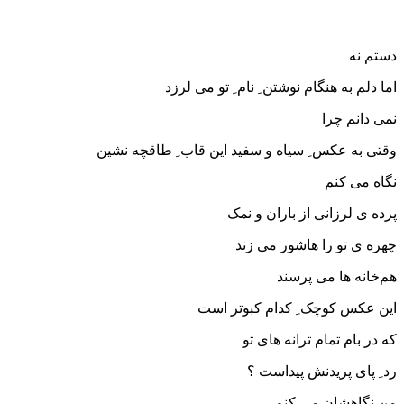
دستم نه
اما دلم به هنگام نوشتن ِ نام ِ تو می لرزد
نمی دانم چرا
وقتی به عکس ِ سیاه و سفید این قاب ِ طاقچه نشین
نگاه می کنم
پرده ی لرزانی از باران و نمک
چهره ی تو را هاشور می زند
هم‌خانه ها می پرسند
این عکس کوچک ِ کدام کبوتر است
که در بام تمام ترانه های تو
رد ِ پای پریدنش پیداست ؟
من نگاهشان می کنم