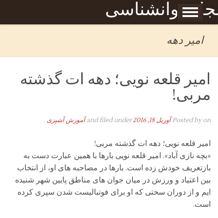
Skip to content
جله روانشناسی
برگه نمونه
بحان
امیر دهه
امیر قلعه نویی؛ دهه ات گذشته
مربی!
on
Posted by
آوریل 18, 2016
and filed under
آموزش آشپزی
امیر قلعه نویی؛ دهه ات گذشته مربی!
«بچه نازی آباد». امیر قلعه نویی بارها با همین عبارت دست به
بازتعریف خودش زده است. بارها در مصاحبه های او، از انتخاب
بین اعتیاد و ورزش در میان جوان های مناطق پایین شهر شنیده
ایم و از دوران سختی که او برای فوتبالیست شدن سپری کرده
است.