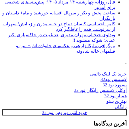
فال روزانه چهارشنبه ۱۴ مرداد ۱۴۰۵: پیش‌بینی‌های شخصی
برای امروز
ساعت پخش و تکرار سریال افسانه خورشید و ماه+ داستان و
بازیگران
کلیپ احساسی کیسان دیباج در خانه مدرن و زیبایش؛ سهراب
از سرنوشت همه را غافلگیر کرد
ویدئوی جنجالی مهران مدیری بعد غیبت در خاکسپاری اکبر
عبدی؛ شوکه میشوید !!
بیوگرافی ملیکا زارعی و عکسهای خانواده اش+ سن و
فیلمهای خاله شادونه
.
خرید بک لینک دائمی
لایسنس نود32
پسورد نود 32
اوکلی لایسنس رایگان نود 32
همیار نود 32
بهترین سئو
رایگان
خرید آنتی ویروس نود 32
آخرین دیدگاه‌ها