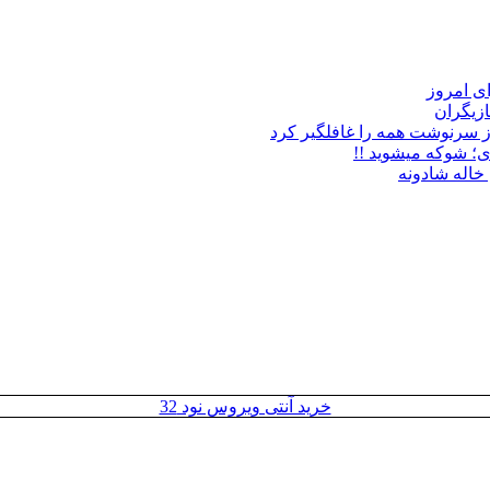
زیگران
ز سرنوشت همه را غافلگیر کرد
ی؛ شوکه میشوید !!
خاله شادونه
خرید آنتی ویروس نود 32