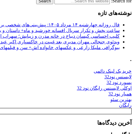
Search for:
نوشته‌های تازه
فال روزانه چهارشنبه ۱۴ مرداد ۱۴۰۵: پیش‌بینی‌های شخصی برای امروز
ساعت پخش و تکرار سریال افسانه خورشید و ماه+ داستان و با
کلیپ احساسی کیسان دیباج در خانه مدرن و زیبایش؛ سهراب ا
ویدئوی جنجالی مهران مدیری بعد غیبت در خاکسپاری اکبر عبد
بیوگرافی ملیکا زارعی و عکسهای خانواده اش+ سن و فیلمهای 
.
خرید بک لینک دائمی
لایسنس نود32
پسورد نود 32
اوکلی لایسنس رایگان نود 32
همیار نود 32
بهترین سئو
رایگان
آخرین دیدگاه‌ها