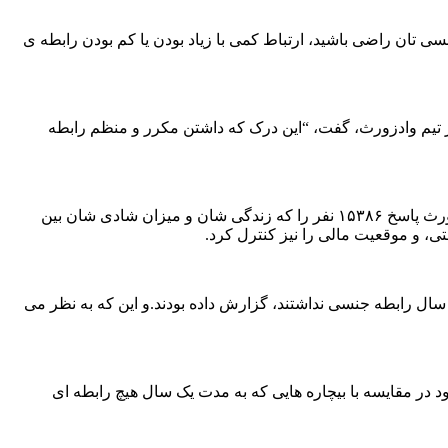
ی تان راضی باشید، ارتباط کمی با زیاد بودن یا کم بودن رابطه ی
ر تیم وادزورث، گفت، “این درک که داشتن مکرر و منظم رابطه
رابطه ی جنسی بیش تر ما را شاد می کند، اما تصور این که بیش از سایرین رابطه ی جنسی داریم، باعث می شود که شادتر هم بشویم.وادزورث پاسخ ۱۵۳۸۶ نفر را که زندگی شان و میزان شادی شان بین
سال رابطه جنسی نداشتند، گزارش داده بودند.و این که به نظر می
بالاتری از شادی از سوی کسانی که هفته ای یک بار رابطه ی جنسی داشتند، ۴۴ درصد بیش تر بود در مقایسه با بیچاره هایی که به مدت یک سال هیچ رابطه ای