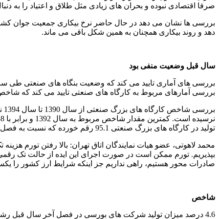
صرفا اقتصادی نبوده و بحران های زیادی مثل طلاق و اعتیاد را به دنبال
بررسی ها نشان می دهد در حال حاضر نرخ بیکاری جمعیت جوان کشور 
دهد و روند بیکاری همچنان به همین شکل باقی می ماند.
سال قبل وضعیت منفی بود
بررسی آمارهای مربوط به کارگاه های صنعتی تایید می کند که شاخص تولید کارگاه های 
تولید در کارگاه های بزرگ صنعتی 95.1 رقم خورده که نسبت به فصل پاییز این سال رشد 6.9 درصدی و نسبت به فصل مشابه سال ماقبل، افت حدود 2.9 درصدی را تجربه کرده است.
محمد لاهوتی، عضو هیات نمایندگان اتاق تهران: بالا رفتن تورم هزینه
بپذیریم. تورم ممکن است در صورت اجرای این ایده از حالت تک رقمی خا
صادرات محور هستیم، راهی نداریم جز اینکه شرایط ارز کشور را یکسان 
شاخص
4.6 درصد میزان تولید شرکت های بورسی در فصل آخر سال قبل رشد داشته است.