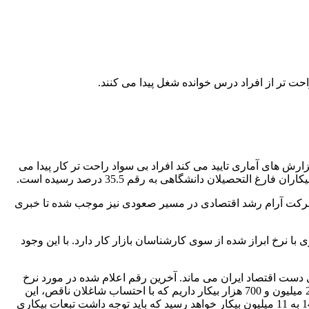
حت تر از افراد درس خوانده شغل پیدا می کنند.
رش های آماری تایید می کند افراد بی سواد راحت تر کار پیدا می
 و حرکت آرام رشد اقتصادی در مسیر صعودی نیز موجب شده تا خبری
 نیز مرکز پژوهش های مجلس تعداد بیکاران کشور را 4.8 میلیون نفر اعلام کرده است. این عدد فاصله 200 هزار نفری با نرخ ابراز شده از سوی کارشناسان بازار کار دارد. با این وجود
داده که در صورت عدم تحقق برنامه های توسعه ای تا سال 1400 بیش از 11 میلیون بیکار روی دست اقتصاد ایران می ماند. آخرین رقم اعلام شده در مورد نرخ
بیکاری 11 درصد بوده است. یکی از نمایندگان مجلس نیز در اظهارنظری در مورد آمارهای مربوط به بیکاری گفته است: «در سال 94 بالغ بر 2 میلیون و 700 هزار بیکار داریم که با احتساب شاغلان ناقص، این
میزان به 4 میلیون و 800 هزار نفر و با احتساب جمعیت فعال دلسرد از اشتغال، این میزان به 7 میلیون نفر می رسد که رقم فوق تا سال 1400 به 11 میلیون بیکار خواهد رسید که باید توجه داشت تبعات بیکاری