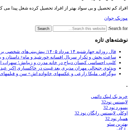
افراد کم تحصیل و بی سواد بهتر از افراد تحصیل کرده شغل پیدا می کن
موزیک جوان
Search for:
نوشته‌های تازه
فال روزانه چهارشنبه ۱۴ مرداد ۱۴۰۵: پیش‌بینی‌های شخصی برای امروز
ساعت پخش و تکرار سریال افسانه خورشید و ماه+ داستان و با
کلیپ احساسی کیسان دیباج در خانه مدرن و زیبایش؛ سهراب ا
ویدئوی جنجالی مهران مدیری بعد غیبت در خاکسپاری اکبر عبد
بیوگرافی ملیکا زارعی و عکسهای خانواده اش+ سن و فیلمهای 
.
خرید بک لینک دائمی
لایسنس نود32
پسورد نود 32
اوکلی لایسنس رایگان نود 32
همیار نود 32
بهترین سئو
رایگان