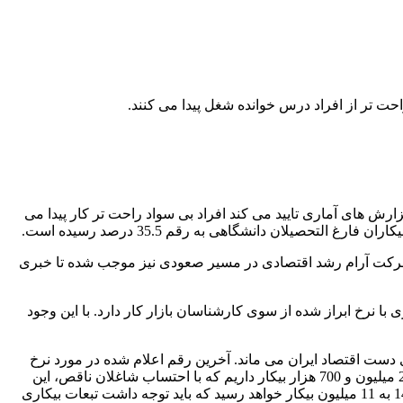
حت تر از افراد درس خوانده شغل پیدا می کنند.
رش های آماری تایید می کند افراد بی سواد راحت تر کار پیدا می
 و حرکت آرام رشد اقتصادی در مسیر صعودی نیز موجب شده تا خبری
 نیز مرکز پژوهش های مجلس تعداد بیکاران کشور را 4.8 میلیون نفر اعلام کرده است. این عدد فاصله 200 هزار نفری با نرخ ابراز شده از سوی کارشناسان بازار کار دارد. با این وجود
داده که در صورت عدم تحقق برنامه های توسعه ای تا سال 1400 بیش از 11 میلیون بیکار روی دست اقتصاد ایران می ماند. آخرین رقم اعلام شده در مورد نرخ
بیکاری 11 درصد بوده است. یکی از نمایندگان مجلس نیز در اظهارنظری در مورد آمارهای مربوط به بیکاری گفته است: «در سال 94 بالغ بر 2 میلیون و 700 هزار بیکار داریم که با احتساب شاغلان ناقص، این
میزان به 4 میلیون و 800 هزار نفر و با احتساب جمعیت فعال دلسرد از اشتغال، این میزان به 7 میلیون نفر می رسد که رقم فوق تا سال 1400 به 11 میلیون بیکار خواهد رسید که باید توجه داشت تبعات بیکاری