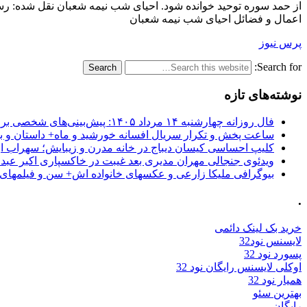
از حمد سوره توحید خوانده شود. احیای شب نیمه شعبان نقل شده: 
اعمال و فضائل احیای شب نیمه شعبان
پرس نیوز
Search for:
نوشته‌های تازه
فال روزانه چهارشنبه ۱۴ مرداد ۱۴۰۵: پیش‌بینی‌های شخصی برای امروز
ساعت پخش و تکرار سریال افسانه خورشید و ماه+ داستان و با
کلیپ احساسی کیسان دیباج در خانه مدرن و زیبایش؛ سهراب ا
ویدئوی جنجالی مهران مدیری بعد غیبت در خاکسپاری اکبر عبد
بیوگرافی ملیکا زارعی و عکسهای خانواده اش+ سن و فیلمهای 
.
خرید بک لینک دائمی
لایسنس نود32
پسورد نود 32
اوکلی لایسنس رایگان نود 32
همیار نود 32
بهترین سئو
رایگان