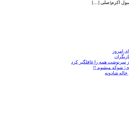
رسول اکرم(صلی […]
زیگران
ز سرنوشت همه را غافلگیر کرد
ی؛ شوکه میشوید !!
خاله شادونه