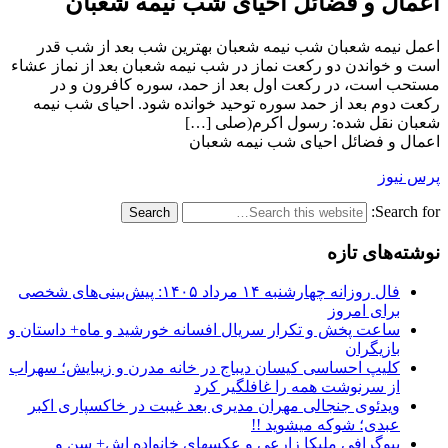
اعمال و فضائل احیای شب نیمه شعبان
اعمل نیمه شعبان شب نیمه شعبان بهترین شب بعد از شب قدر
است و خواندن دو رکعت نماز در شب نیمه شعبان بعد از نماز عشاء
مستحب است، در رکعت اول بعد از حمد، سوره کافرون و در
رکعت دوم بعد از حمد سوره توحید خوانده شود. احیای شب نیمه
شعبان نقل شده: رسول اکرم(صلی […]
اعمال و فضائل احیای شب نیمه شعبان
پرس نیوز
Search for:
نوشته‌های تازه
فال روزانه چهارشنبه ۱۴ مرداد ۱۴۰۵: پیش‌بینی‌های شخصی
برای امروز
ساعت پخش و تکرار سریال افسانه خورشید و ماه+ داستان و
بازیگران
کلیپ احساسی کیسان دیباج در خانه مدرن و زیبایش؛ سهراب
از سرنوشت همه را غافلگیر کرد
ویدئوی جنجالی مهران مدیری بعد غیبت در خاکسپاری اکبر
عبدی؛ شوکه میشوید !!
بیوگرافی ملیکا زارعی و عکسهای خانواده اش+ سن و