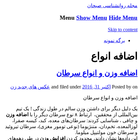
مجله روانشناسی صبحان
Menu
Show Menu
Hide Menu
Skip to content
برگه نمونه
اضافه انواع
اضافه وزن و انواع سرطان
on
Posted by
اکتبر 31, 2016
and filed under
عکس های جدید زن
اضافه وزن و انواع سرطان
یک دلیل دیگر برای داشتن وزن سالم در طول زندگی ! یک تیم
بین‌المللی از محققین، ارتباط ۸ نوع سرطان دیگر را با
اضافه وزن
و چاقی ، شناسایی کردند: سرطان‌های معده، کبد، کیسه صفرا،
لوزالمعده، تخم‌دان، مننژیوما (نوعی تومور مغزی)، سرطان تیروئید
و سرطان خون مولتیپل میلوما.
این داده‌ها نشان دادند، محدود کردن
افزایش وزن
در طی دهه‌های