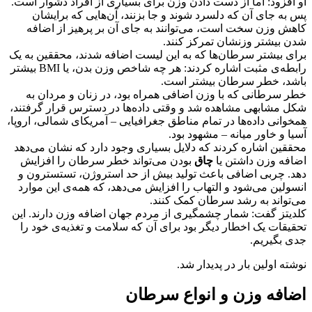
او افزود: اما از دست دادن وزن برای بسیاری از افراد دشوار است.
پس به جای آن که دلسرد شوند و جا بزنند، آن‌هایی که برایشان
کاهش وزن سخت است، می‌توانند به جای آن بر پرهیز از اضافه
شدن بیشتر وزنشان تمرکز کنند.
برای بیشتر سرطان‌ها که به این لیست اضافه شدند، محققین به یک
رابطه‌ی مثبت اشاره کردند: هر چه شاخص وزن بدن، یا BMI بیشتر
باشد، خطر سرطان بیشتر است.
خطر سرطانی که با وزن اضافی همراه بود، در زنان و مردان به
شکل مشابهی مشاهده شد و وقتی داده‌ها در دسترس قرار گرفتند،
همخوانی داده‌ها در تمام مناطق جغرافیایی – آمریکای شمالی، اروپا،
آسیا و خاور میانه – مشهود بود.
محققین اشاره کردند که دلایل بسیاری وجود دارد که نشان می‌دهد
اضافه وزن داشتن یا
چاق
بودن می‌تواند خطر سرطان را افزایش
دهد. چربی اضافی باعث تولید بیش از حد استروژن، تستسترون و
انسولین می‌شود و التهاب را افزایش می‌دهد، که همه‌ی این موارد
می‌تواند به رشد سرطان کمک کنند.
کلدیتز گفت: شمار چشمگیری از مردم جهان اضافه وزن دارند. این
تحقیقات یک اخطار دیگر بود برای آن که سلامت و تغذیه‌ی خود را
جدی بگیریم.
نوشته اولین بار در پدیدار شد.
اضافه وزن و انواع سرطان