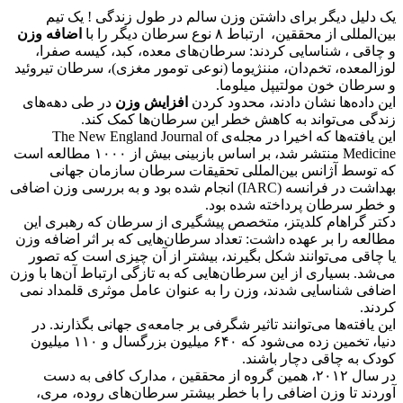
یک دلیل دیگر برای داشتن وزن سالم در طول زندگی ! یک تیم
بین‌المللی از محققین، ارتباط ۸ نوع سرطان دیگر را با
اضافه وزن
و چاقی ، شناسایی کردند: سرطان‌های معده، کبد، کیسه صفرا،
لوزالمعده، تخم‌دان، مننژیوما (نوعی تومور مغزی)، سرطان تیروئید
و سرطان خون مولتیپل میلوما.
این داده‌ها نشان دادند، محدود کردن
افزایش وزن
در طی دهه‌های
زندگی می‌تواند به کاهش خطر این سرطان‌ها کمک کند.
این یافته‌ها که اخیرا در مجله‌ی The New England Journal of
Medicine منتشر شد، بر اساس بازبینی بیش از ۱۰۰۰ مطالعه است
که توسط آژانس بین‌المللی تحقیقات سرطان سازمان جهانی
بهداشت در فرانسه (IARC) انجام شده بود و به بررسی وزن اضافی
و خطر سرطان پرداخته شده بود.
دکتر گراهام کلدیتز، متخصص پیشگیری از سرطان که رهبری این
مطالعه را بر عهده داشت: تعداد سرطان‌هایی که بر اثر اضافه وزن
یا چاقی می‌توانند شکل بگیرند، بیشتر از آن چیزی است که تصور
می‌شد. بسیاری از این سرطان‌هایی که به تازگی ارتباط آن‌ها با وزن
اضافی شناسایی شدند، وزن را به عنوان عامل موثری قلمداد نمی
کردند.
این یافته‌ها می‌توانند تاثیر شگرفی بر جامعه‌ی جهانی بگذارند. در
دنیا، تخمین زده می‌شود که ۶۴۰ میلیون بزرگسال و ۱۱۰ میلیون
کودک به چاقی دچار باشند.
در سال ۲۰۱۲، همین گروه از محققین ، مدارک کافی به دست
آوردند تا وزن اضافی را با خطر بیشتر سرطان‌های روده، مری،