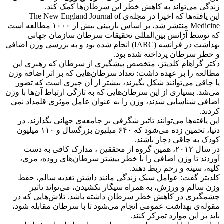
زندگی می‌تواند به کاهش خطر این سرطان‌ها کمک کند.
این یافته‌ها که اخیرا در مجله‌ی The New England Journal of
Medicine منتشر شد، بر اساس بازبینی بیش از ۱۰۰۰ مطالعه است
که توسط آژانس بین‌المللی تحقیقات سرطان سازمان جهانی
بهداشت در فرانسه (IARC) انجام شده بود و به بررسی وزن اضافی
و خطر سرطان پرداخته شده بود.
دکتر گراهام کلدیتز، متخصص پیشگیری از سرطان که رهبری این
مطالعه را بر عهده داشت: تعداد سرطان‌هایی که بر اثر اضافه وزن
یا چاقی می‌توانند شکل بگیرند، بیشتر از آن چیزی است که تصور
می‌شد. بسیاری از این سرطان‌هایی که به تازگی ارتباط آن‌ها با وزن
اضافی شناسایی شدند، وزن را به عنوان عامل موثری قلمداد نمی
کردند.
این یافته‌ها می‌توانند تاثیر شگرفی بر جامعه‌ی جهانی بگذارند. در
دنیا، تخمین زده می‌شود که ۶۴۰ میلیون بزرگسال و ۱۱۰ میلیون
کودک به چاقی دچار باشند.
در سال ۲۰۱۲، همین گروه از محققین ، مدارک کافی به دست
آوردند تا وزن اضافی را با خطر بیشتر سرطان‌های روده، مری،
کلیه، سینه و رحم ربط دهند.
کلدیتز گفت: عوامل سبک زندگی مانند داشتن تغذیه‌ سالم، حفط
وزن سالم و ورزش، به همراه سیگار نکشیدن، می‌تواند تاثیر
چشمگیری در کاهش خطر سرطان داشته باشد. تلاش‌هایی که در
مقوله‌ی بهداشت عمومی انجام می‌شود تا با سرطان مقابله شود،
باید بر این موارد تمرکز کنند.