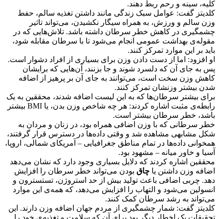
کلیه، سینه و رحم ربط دهند.
کلدیتز گفت: عوامل سبک زندگی مانند داشتن تغذیه‌ سالم، حفط
وزن سالم و ورزش، به همراه سیگار نکشیدن، می‌تواند تاثیر
چشمگیری در کاهش خطر سرطان داشته باشد. تلاش‌هایی که در
مقوله‌ی بهداشت عمومی انجام می‌شود تا با سرطان مقابله شود،
باید بر این موارد تمرکز کنند.
او افزود: اما از دست دادن وزن برای بسیاری از افراد دشوار است.
پس به جای آن که دلسرد شوند و جا بزنند، آن‌هایی که برایشان
کاهش وزن سخت است، می‌توانند به جای آن بر پرهیز از اضافه
شدن بیشتر وزنشان تمرکز کنند.
برای بیشتر سرطان‌ها که به این لیست اضافه شدند، محققین به یک
رابطه‌ی مثبت اشاره کردند: هر چه شاخص وزن بدن، یا BMI بیشتر
باشد، خطر سرطان بیشتر است.
خطر سرطانی که با وزن اضافی همراه بود، در زنان و مردان به
شکل مشابهی مشاهده شد و وقتی داده‌ها در دسترس قرار گرفتند،
همخوانی داده‌ها در تمام مناطق جغرافیایی – آمریکای شمالی، اروپا،
آسیا و خاور میانه – مشهود بود.
محققین اشاره کردند که دلایل بسیاری وجود دارد که نشان می‌دهد
اضافه وزن داشتن یا
چاق
بودن می‌تواند خطر سرطان را افزایش
دهد. چربی اضافی باعث تولید بیش از حد استروژن، تستسترون و
انسولین می‌شود و التهاب را افزایش می‌دهد، که همه‌ی این موارد
می‌تواند به رشد سرطان کمک کنند.
کلدیتز گفت: شمار چشمگیری از مردم جهان اضافه وزن دارند. این
تحقیقات یک اخطار دیگر بود برای آن که سلامت و تغذیه‌ی خود را