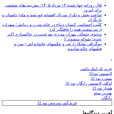
فال روزانه چهارشنبه ۱۴ مرداد ۱۴۰۵: پیش‌بینی‌های شخصی
برای امروز
ساعت پخش و تکرار سریال افسانه خورشید و ماه+ داستان و
بازیگران
کلیپ احساسی کیسان دیباج در خانه مدرن و زیبایش؛ سهراب
از سرنوشت همه را غافلگیر کرد
ویدئوی جنجالی مهران مدیری بعد غیبت در خاکسپاری اکبر
عبدی؛ شوکه میشوید !!
بیوگرافی ملیکا زارعی و عکسهای خانواده اش+ سن و
فیلمهای خاله شادونه
.
خرید بک لینک دائمی
لایسنس نود32
پسورد نود 32
اوکلی لایسنس رایگان نود 32
همیار نود 32
بهترین سئو
رایگان
خرید آنتی ویروس نود 32
آخرین دیدگاه‌ها