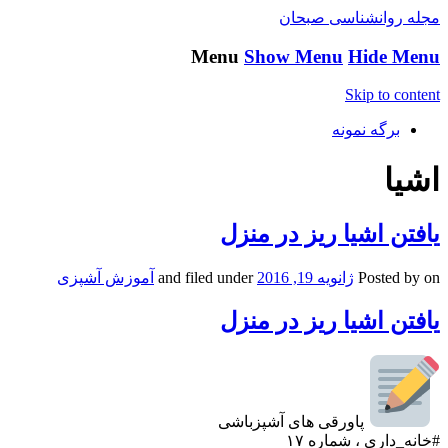
مجله روانشناسی صبحان
Menu
Show Menu
Hide Menu
Skip to content
برگه نمونه
اشیا
یافتن اشیا ریز در منزل
on
Posted by
ژانویه 19, 2016
and filed under
آموزش آشپزی
یافتن اشیا ریز در منزل
پاورقی های آشپزباشی
#خانه_داری ، شماره ۱۷