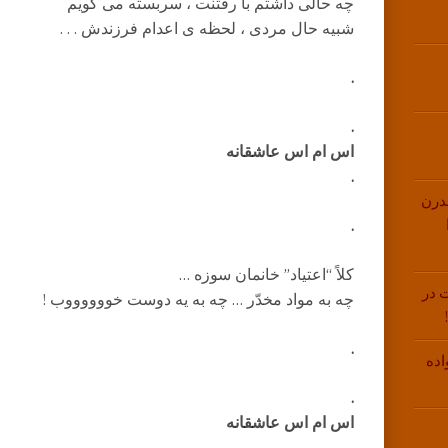
چه حالی داشتم با رفتنت ، سربسته می گویم
شبیه حال مردی ، لحظه ی اعدام فرزندش . . .
.
.
اس ام اس عاشقانه
.
درن
.
کلاً “اعتیاد” خانمان سوزه …
 در
چه به مواد مخدّر … چه به یه دوست خووووووب !
.
اده
.
اس ام اس عاشقانه