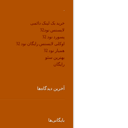
.
خرید بک لینک دائمی
لایسنس نود32
پسورد نود 32
اوکلی لایسنس رایگان نود 32
همیار نود 32
بهترین سئو
رایگان
آخرین دیدگاه‌ها
بایگانی‌ها