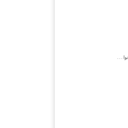
. . .