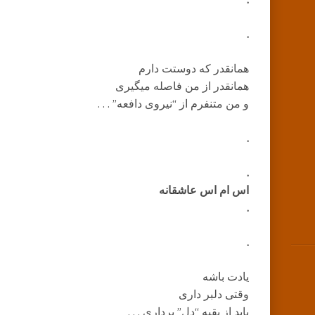
.
.
همانقدر که دوستت دارم
همانقدر از من فاصله میگیری
و من متنفرم از “نیروی دافعه” . . .
.
.
اس ام اس عاشقانه
.
.
یادت باشه
وقتی دلبر داری
باید از بقیه “دل” برداری . . .