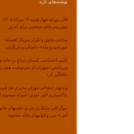
نوشته‌های تازه
فال روزانه چهارشنبه ۱۴ مرداد ۱۴۰۵:
پیش‌بینی‌های شخصی برای امروز
ساعت پخش و تکرار سریال افسانه
خورشید و ماه+ داستان و بازیگران
کلیپ احساسی کیسان دیباج در خانه م
و زیبایش؛ سهراب از سرنوشت همه را
غافلگیر کرد
ویدئوی جنجالی مهران مدیری بعد غیبت
خاکسپاری اکبر عبدی؛ شوکه میشوید !!
بیوگرافی ملیکا زارعی و عکسهای خانو
اش+ سن و فیلمهای خاله شادونه