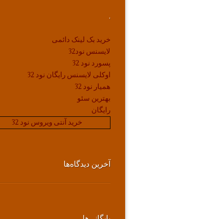
.
خرید بک لینک دائمی
لایسنس نود32
پسورد نود 32
اوکلی لایسنس رایگان نود 32
همیار نود 32
بهترین سئو
رایگان
خرید آنتی ویروس نود 32
آخرین دیدگاه‌ها
بایگانی‌ها