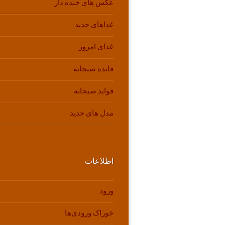
عکس های خنده دار
غذاهای جدید
غذای امروز
فایده صبحانه
فواید صبحانه
مدل های جدید
اطلاعات
ورود
خوراک ورودی‌ها