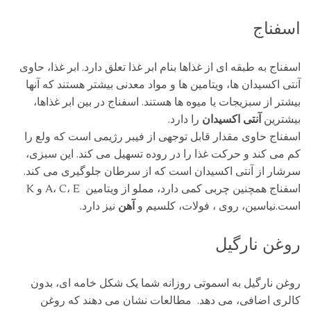
اسفناج
اسفناج به طبقه ای از غذاها بنام ابر غذا تعلق دارد. ابر غذا، حاوی
آنتی اکسیدان ها، ویتامین ها و مواد معدنی بیشتر هستند که آنها
بیشتر از سبزیجات یا میوه ها هستند. اسفناج در بین ابر غذاها،
بیشترین
آنتی اکسیدان
را دارد.
اسفناج حاوی مقدار قابل توجهی از فیبر رژیمی است که ولع را
کم می کند و حرکت غذا را در روده تسهیل می کند. این سبزی،
سرشار از آنتی اکسیدان است که از سرطان جلوگیری می کند.
اسفناج همچنین چربی کمی دارد، مملو از ویتامین A، C، E و K
است.نیاسین، روی ، فولات، کلسیم و
آهن
نیز دارد.
روغن نارگیل
روغن نارگیل به اسموتی روزانه شما یک شکل خامه ای، بدون
کالری اضافی، می دهد. مطالعات نشان می دهند که روغن