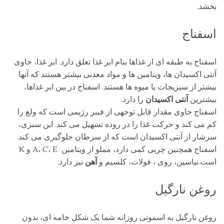
بخشد.
اسفناج
اسفناج به طبقه ای از غذاها بنام ابر غذا تعلق دارد. ابر غذا، حاوی
آنتی اکسیدان ها، ویتامین ها و مواد معدنی بیشتر هستند که آنها
بیشتر از سبزیجات یا میوه ها هستند. اسفناج در بین ابر غذاها،
بیشترین
آنتی اکسیدان
را دارد.
اسفناج حاوی مقدار قابل توجهی از فیبر رژیمی است که ولع را
کم می کند و حرکت غذا را در روده تسهیل می کند. این سبزی،
سرشار از آنتی اکسیدان است که از سرطان جلوگیری می کند.
اسفناج همچنین چربی کمی دارد، مملو از ویتامین A، C، E و K
است.نیاسین، روی ، فولات، کلسیم و
آهن
نیز دارد.
روغن نارگیل
روغن نارگیل به اسموتی روزانه شما یک شکل خامه ای، بدون