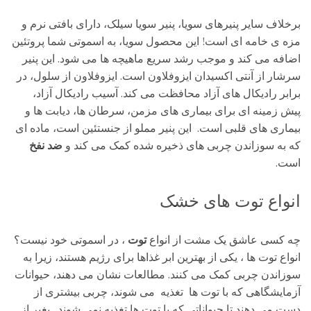
برخلاف سایر پنیرهای سویا، پنیر سویا سیلک، دارای بافتی نرم و
مزه ی خامه ای است! این محصول سویا، به اسموتی شما پروتئین
اضافه می کند و موجب رشد سریع ماهیچه ها می شود. این پنیر
سرشار از آنتی اکسیدان ایزوفلاون است. ایزوفلاون از سلول، در
برابر رادیکال های آزاد محافظت می کند. آسیب رادیکال آزاد،
پیش زمینه ای برای بیماری های مزمن، سرطان ها، دیابت ها و
بیماری های قلبی است. این پنیر مملو از جنستئین است، ماده ای
که به سوزاندن چربی های ذخیره شده کمک می کند و
ضد نفخ
است.
انواع توت های خشک
چه کسی عاشق یک مشت از انواع
توت
، در اسموتی خود نیست؟
انواع توت ها ، یکی از بهترین ابر غذاها برای رژیم هستند، زیرا به
سوزاندن چربی کمک می کنند. مطالعات نشان می دهند، حیوانات
آزمایشگاهی که با توت ها تغذیه می شوند، چربی بیشتری از
دست می دهند تا حیواناتی که با توت ها تغذیه نمی شوند. بغیر از