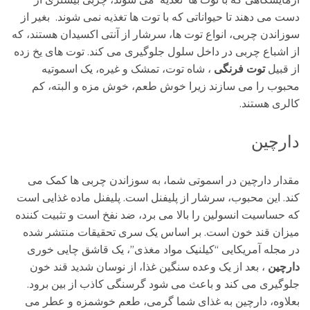
آزمایشگاهی که با توت ها تغذیه می شوند، چربی بیشتری از
دست می دهند تا حیواناتی که با توت ها تغذیه نمی شوند. بغیر از
سوزاندن چربی، انواع توت ها، سرشار از آنتی اکسیدان هستند، که
از اشباع چربی در داخل سلول جلوگیری می کند. توت های یخ زده
از قبیل
توت فرنگی
، شاه توت، تمشک و غیره، یک اسموتیه
محبوب را می سازند زیرا خوش طعم، خوش مزه و البته، کم
کالری هستند.
دارچین
مقدار دارچین در اسموتی شما، به سوزاندن چربی ها کمک می
کند. این محبوب، سرشار از پلیفنل است. پلیفنل ماده غذایی است
که حساسیت انسولین را بالا می برد، ضد نفخ است و تثبیت کننده
میزان قند خون است. بر اساس یک سری تحقیقات منتشر شده
در مجله آمریکایی “کیلنیک مواد مغذی”، یک قاشق چایی خوری
دارچین
، بعد از یک وعده سنگین غذا، از نوسان شدید قند خون
جلوگیری می کند و باعث می شود گرسنگی کاذب از بین برود.
بعلاوه، دارچین به غذای شما گرمی، طعم خوشمزه و عطر می