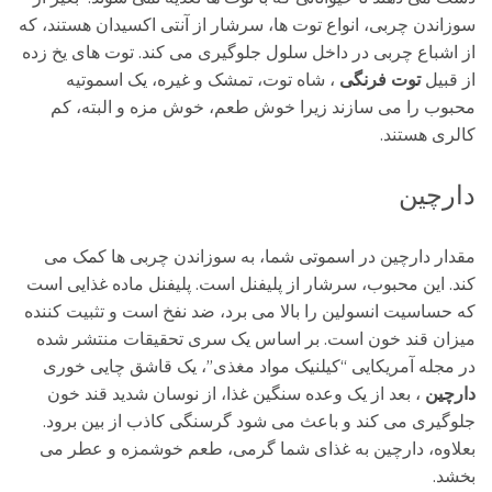
سوزاندن چربی، انواع توت ها، سرشار از آنتی اکسیدان هستند، که
از اشباع چربی در داخل سلول جلوگیری می کند. توت های یخ زده
از قبیل
توت فرنگی
، شاه توت، تمشک و غیره، یک اسموتیه
محبوب را می سازند زیرا خوش طعم، خوش مزه و البته، کم
کالری هستند.
دارچین
مقدار دارچین در اسموتی شما، به سوزاندن چربی ها کمک می
کند. این محبوب، سرشار از پلیفنل است. پلیفنل ماده غذایی است
که حساسیت انسولین را بالا می برد، ضد نفخ است و تثبیت کننده
میزان قند خون است. بر اساس یک سری تحقیقات منتشر شده
در مجله آمریکایی “کیلنیک مواد مغذی”، یک قاشق چایی خوری
دارچین
، بعد از یک وعده سنگین غذا، از نوسان شدید قند خون
جلوگیری می کند و باعث می شود گرسنگی کاذب از بین برود.
بعلاوه، دارچین به غذای شما گرمی، طعم خوشمزه و عطر می
بخشد.