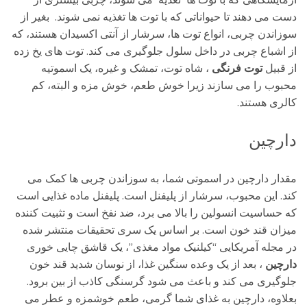
آزمایشگاهی که با توت ها تغذیه می شوند، چربی بیشتری از
دست می دهند تا حیواناتی که با توت ها تغذیه نمی شوند. بغیر از
سوزاندن چربی، انواع توت ها، سرشار از آنتی اکسیدان هستند، که
از اشباع چربی در داخل سلول جلوگیری می کند. توت های یخ زده
از قبیل
توت فرنگی
، شاه توت، تمشک و غیره، یک اسموتیه
محبوب را می سازند زیرا خوش طعم، خوش مزه و البته، کم
کالری هستند.
دارچین
مقدار دارچین در اسموتی شما، به سوزاندن چربی ها کمک می
کند. این محبوب، سرشار از پلیفنل است. پلیفنل ماده غذایی است
که حساسیت انسولین را بالا می برد، ضد نفخ است و تثبیت کننده
میزان قند خون است. بر اساس یک سری تحقیقات منتشر شده
در مجله آمریکایی “کیلنیک مواد مغذی”، یک قاشق چایی خوری
دارچین
، بعد از یک وعده سنگین غذا، از نوسان شدید قند خون
جلوگیری می کند و باعث می شود گرسنگی کاذب از بین برود.
بعلاوه، دارچین به غذای شما گرمی، طعم خوشمزه و عطر می