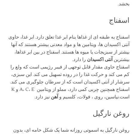
بخشد.
اسفناج
اسفناج به طبقه ای از غذاها بنام ابر غذا تعلق دارد. ابر غذا، حاوی
آنتی اکسیدان ها، ویتامین ها و مواد معدنی بیشتر هستند که آنها
بیشتر از سبزیجات یا میوه ها هستند. اسفناج در بین ابر غذاها،
بیشترین
آنتی اکسیدان
را دارد.
اسفناج حاوی مقدار قابل توجهی از فیبر رژیمی است که ولع را
کم می کند و حرکت غذا را در روده تسهیل می کند. این سبزی،
سرشار از آنتی اکسیدان است که از سرطان جلوگیری می کند.
اسفناج همچنین چربی کمی دارد، مملو از ویتامین A، C، E و K
است.نیاسین، روی ، فولات، کلسیم و
آهن
نیز دارد.
روغن نارگیل
روغن نارگیل به اسموتی روزانه شما یک شکل خامه ای، بدون