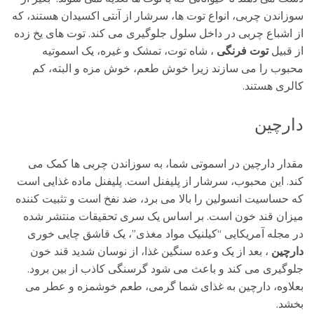
سوزاندن چربی، انواع توت ها، سرشار از آنتی اکسیدان هستند، که
از اشباع چربی در داخل سلول جلوگیری می کند. توت های یخ زده
از قبیل
توت فرنگی
، شاه توت، تمشک و غیره، یک اسموتیه
محبوب را می سازند زیرا خوش طعم، خوش مزه و البته، کم
کالری هستند.
دارچین
مقدار دارچین در اسموتی شما، به سوزاندن چربی ها کمک می
کند. این محبوب، سرشار از پلیفنل است. پلیفنل ماده غذایی است
که حساسیت انسولین را بالا می برد، ضد نفخ است و تثبیت کننده
میزان قند خون است. بر اساس یک سری تحقیقات منتشر شده
در مجله آمریکایی “کیلنیک مواد مغذی”، یک قاشق چایی خوری
دارچین
، بعد از یک وعده سنگین غذا، از نوسان شدید قند خون
جلوگیری می کند و باعث می شود گرسنگی کاذب از بین برود.
بعلاوه، دارچین به غذای شما گرمی، طعم خوشمزه و عطر می
بخشد.