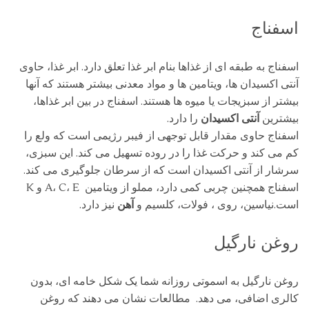
اسفناج
اسفناج به طبقه ای از غذاها بنام ابر غذا تعلق دارد. ابر غذا، حاوی
آنتی اکسیدان ها، ویتامین ها و مواد معدنی بیشتر هستند که آنها
بیشتر از سبزیجات یا میوه ها هستند. اسفناج در بین ابر غذاها،
بیشترین
آنتی اکسیدان
را دارد.
اسفناج حاوی مقدار قابل توجهی از فیبر رژیمی است که ولع را
کم می کند و حرکت غذا را در روده تسهیل می کند. این سبزی،
سرشار از آنتی اکسیدان است که از سرطان جلوگیری می کند.
اسفناج همچنین چربی کمی دارد، مملو از ویتامین A، C، E و K
است.نیاسین، روی ، فولات، کلسیم و
آهن
نیز دارد.
روغن نارگیل
روغن نارگیل به اسموتی روزانه شما یک شکل خامه ای، بدون
کالری اضافی، می دهد. مطالعات نشان می دهند که روغن