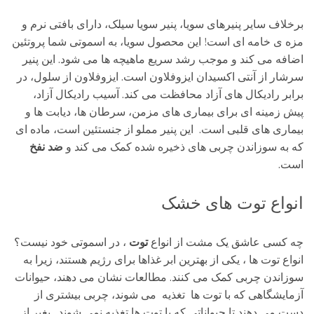
برخلاف سایر پنیرهای سویا، پنیر سویا سیلک، دارای بافتی نرم و
مزه ی خامه ای است! این محصول سویا، به اسموتی شما پروتئین
اضافه می کند و موجب رشد سریع ماهیچه ها می شود. این پنیر
سرشار از آنتی اکسیدان ایزوفلاون است. ایزوفلاون از سلول، در
برابر رادیکال های آزاد محافظت می کند. آسیب رادیکال آزاد،
پیش زمینه ای برای بیماری های مزمن، سرطان ها، دیابت ها و
بیماری های قلبی است. این پنیر مملو از جنستئین است، ماده ای
که به سوزاندن چربی های ذخیره شده کمک می کند و
ضد نفخ
است.
انواع توت های خشک
چه کسی عاشق یک مشت از انواع
توت
، در اسموتی خود نیست؟
انواع توت ها ، یکی از بهترین ابر غذاها برای رژیم هستند، زیرا به
سوزاندن چربی کمک می کنند. مطالعات نشان می دهند، حیوانات
آزمایشگاهی که با توت ها تغذیه می شوند، چربی بیشتری از
دست می دهند تا حیواناتی که با توت ها تغذیه نمی شوند. بغیر از