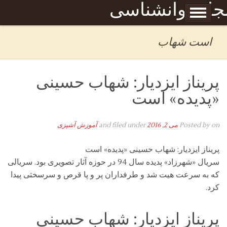
Skip to content
جله روانشناسی
برگه نمونه
بحان
است شهاب
پریناز ایزدیار: شهاب حسینی
«پدیده» است
on
Posted by
می 2, 2016
and filed under
آموزش آشپزی
پریناز ایزدیار: شهاب حسینی «پدیده» است
سریال «شهرزاد» پدیده سال 94 در حوزه آثار تصویری بود. سریالی
که به سرعت هیت شد و طرفداران پر و پا قرص و سرسختی پیدا
کرد.
پریناز ایزدیار: شهاب حسینی