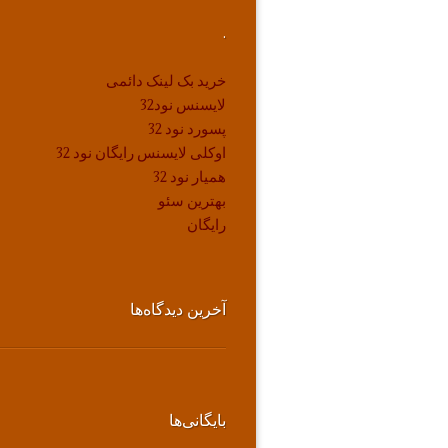
.
خرید بک لینک دائمی
لایسنس نود32
پسورد نود 32
اوکلی لایسنس رایگان نود 32
همیار نود 32
بهترین سئو
رایگان
آخرین دیدگاه‌ها
بایگانی‌ها