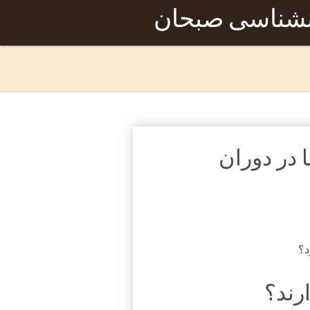
نشناسی صبحان
 در دوران
د؟
رند؟