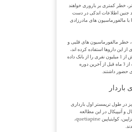
 تر، خطر کمتری بر باروری خواهند
شد جنین اطلاعات اندکی در دست
ا با مالفورماسیون های مادرزادی
ر JAMA Psychiatry منتشر شده، خطر مالفورماسیون های قلبی و
از این داروها استفاده کرده اند،
بررسی کرده است. محققان در این مطالعه یک نمونه بیش از 1 میلیون نفری را از بانک داده
ای Medicaid انتخاب کردند که دربرگیرنده زنانی بود که از 3 ماه قبل از آخرین دوره
 باردار
ز در طول تریمستر اول بارداری
ل و آتیپیکال در این مطالعه
بررسی شده اند. داروهای فردی شامل آریپیپرازول، اولانزاپین، کوایتیاپین quetiapine،
ند.