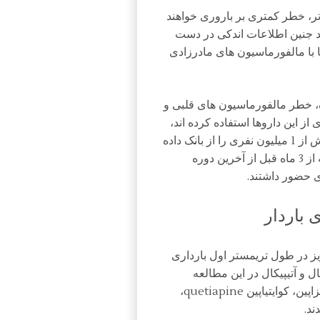
 تر، خطر کمتری بر باروری خواهند
شد جنین اطلاعات اندکی در دست
ا با مالفورماسیون های مادرزادی
ر JAMA Psychiatry منتشر شده، خطر مالفورماسیون های قلبی و
از این داروها استفاده کرده اند،
بررسی کرده است. محققان در این مطالعه یک نمونه بیش از 1 میلیون نفری را از بانک داده
ای Medicaid انتخاب کردند که دربرگیرنده زنانی بود که از 3 ماه قبل از آخرین دوره
 باردار
ز در طول تریمستر اول بارداری
ل و آتیپیکال در این مطالعه
بررسی شده اند. داروهای فردی شامل آریپیپرازول، اولانزاپین، کوایتیاپین quetiapine،
ند.