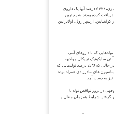
براساس نتایج به دست آمده، در میان بیش از 3/1 میلیون زن، 69/0 درصد آنها یک داروی
 داروی تیپیک در طول 3 ماهه اول دریافت کرده بودند. شایع ترین
یتیاپین، آریپیپرازول، اولانزاپین
 بیشتر دریافتند که 45/4 درصد از تولدهایی که با داروهای آنتی
 با داروهای آنتی سایکوتیک تیپیکال مواجهه
داشته اند، با مالفورماسیون های مادرزادی همراه بوده، در حالی که 27/3 درصد تولدهایی که
رماسیون های مادرزادی همراه بوده
یز به دست آمد.
هی در بروز نواقص تولد با
نظر گرفتن شرایط همزمان منتال و