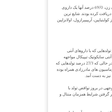
براساس نتایج به دست آمده، در میان بیش از 3/1 میلیون زن، 69/0 درصد آنها یک داروی
 داروی تیپیک در طول 3 ماهه اول دریافت کرده بودند. شایع ترین
یتیاپین، آریپیپرازول، اولانزاپین
 بیشتر دریافتند که 45/4 درصد از تولدهایی که با داروهای آنتی
 با داروهای آنتی سایکوتیک تیپیکال مواجهه
داشته اند، با مالفورماسیون های مادرزادی همراه بوده، در حالی که 27/3 درصد تولدهایی که
رماسیون های مادرزادی همراه بوده
یز به دست آمد.
هی در بروز نواقص تولد با
نظر گرفتن شرایط همزمان منتال و