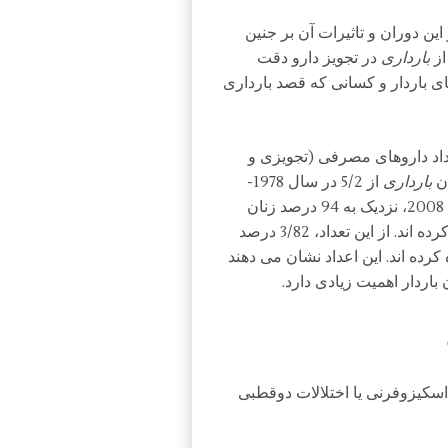
این دوران و تاثیرات آن بر جنین
از
بارداری
در تجویز دارو دقت
ی باردار و کسانی که قصد بارداری
داد داروهای مصرفی (تجویزی و
ان
بارداری
از 5/2 در سال 1978-
1976 به 2/4 در سال 2008-2006 رسیده است. در سال 2008، نزدیک به 94 درصد زنان
حداقل یک دارو در طول تریمستر اول بارداری، استفاده کرده اند. از این تعداد، 3/82 درصد
ارو یا بیشتر استفاده کرده اند. این اعداد نشان می دهند
باردار اهمیت زیادی دارد.
 اسکیزوفرنی یا اختلالات دوقطبی