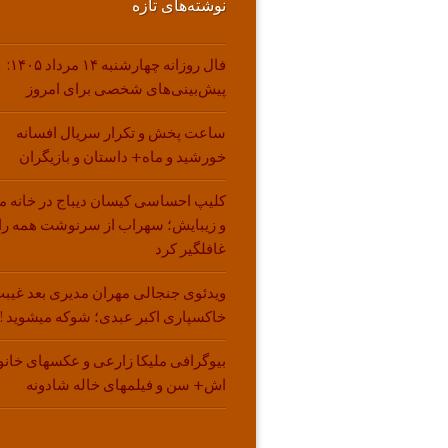
نوشته‌های تازه
فال روزانه چهارشنبه ۱۴ مرداد ۱۴۰۵:
پیش‌بینی‌های شخصی برای امروز
ساعت پخش و تکرار سریال افسانه
خورشید و ماه+ داستان و بازیگران
کلیپ احساسی کیسان دیباج در خانه م
و زیبایش؛ سهراب از سرنوشت همه را
غافلگیر کرد
ویدئوی جنجالی مهران مدیری بعد غیبت
خاکسپاری اکبر عبدی؛ شوکه میشوید !!
بیوگرافی ملیکا زارعی و عکسهای خانو
اش+ سن و فیلمهای خاله شادونه