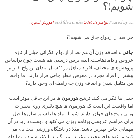
شویم!؟
on
Posted by
نوامبر 11, 2016
and filed under
آموزش آشپزی
چرا بعد از ازدواج چاق می شویم!؟
چاقی
و اضافه وزن آن هم بعد از ازدواج، نگرانی خیلی از تازه
عروس و دامادهاست.
البته ترس درستی هم هست چون براساس
پژوهش‌های مختلف، افراد متاهل در ۲ سال ابتدای ازدواج ۲ برابر
بیشتر از افراد مجرد در معرض خطر چاقی قرار دارند. اما واقعا
بین متاهل شدن و اضافه وزن چه رابطه ای وجود دارد؟
خیلی ها فکر می کنند ترشح
هورمون
ها در این چاقی موثر است
اما واقعیت این است که هورمون ها هیچ تاثیری روی تغییرات
وزنی زوج های جوان ندارند. شما از ماه ها یا شاید سال ها قبل
برای مراسم عروسی برنامه ریزی می کنید و دوست دارید در آن
مهمانی خاص بهترین باشید. مثلا در باشگاه ورزشی ثبت نام می
کنید و
رژیم
های عجیب و غریب می گیرید تا لاغر شوید و به اندام