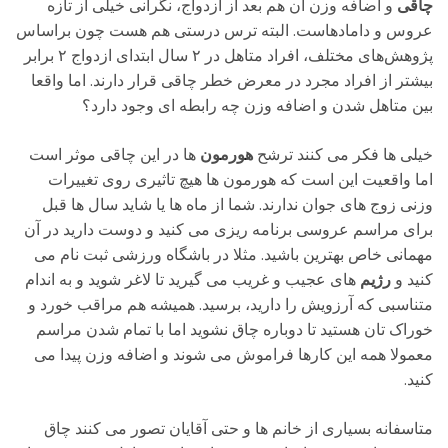
چاقی
و اضافه وزن آن هم بعد از ازدواج، نگرانی خیلی از تازه
عروس و دامادهاست.
البته ترس درستی هم هست چون براساس
پژوهش‌های مختلف، افراد متاهل در ۲ سال ابتدای ازدواج ۲ برابر
بیشتر از افراد مجرد در معرض خطر چاقی قرار دارند. اما واقعا
بین متاهل شدن و اضافه وزن چه رابطه ای وجود دارد؟
خیلی ها فکر می کنند ترشح
هورمون
ها در این چاقی موثر است
اما واقعیت این است که هورمون ها هیچ تاثیری روی تغییرات
وزنی زوج های جوان ندارند. شما از ماه ها یا شاید سال ها قبل
برای مراسم عروسی برنامه ریزی می کنید و دوست دارید در آن
مهمانی خاص بهترین باشید. مثلا در باشگاه ورزشی ثبت نام می
کنید و
رژیم
های عجیب و غریب می گیرید تا لاغر شوید و به اندام
متناسبی که آرزویش را دارید، برسید. همیشه هم مراقب خورد و
خوراک تان هستید تا دوباره چاق نشوید اما با تمام شدن مراسم
معمولا همه این کارها فراموش می شوند و اضافه وزن پیدا می
کنید.
متاسفانه بسیاری از خانم ها و حتی آقایان تصور می کنند چاق