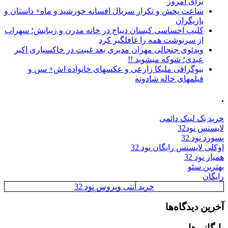
برای امروز
ساعت پخش و تکرار سریال افسانه خورشید و ماه+ داستان و
بازیگران
کلیپ احساسی کیسان دیباج در خانه مدرن و زیبایش؛ سهراب
از سرنوشت همه را غافلگیر کرد
ویدئوی جنجالی مهران مدیری بعد غیبت در خاکسپاری اکبر
عبدی؛ شوکه میشوید !!
بیوگرافی ملیکا زارعی و عکسهای خانواده اش+ سن و
فیلمهای خاله شادونه
.
خرید بک لینک دائمی
لایسنس نود32
پسورد نود 32
اوکلی لایسنس رایگان نود 32
همیار نود 32
بهترین سئو
رایگان
خرید آنتی ویروس نود 32
آخرین دیدگاه‌ها
بایگانی‌ها