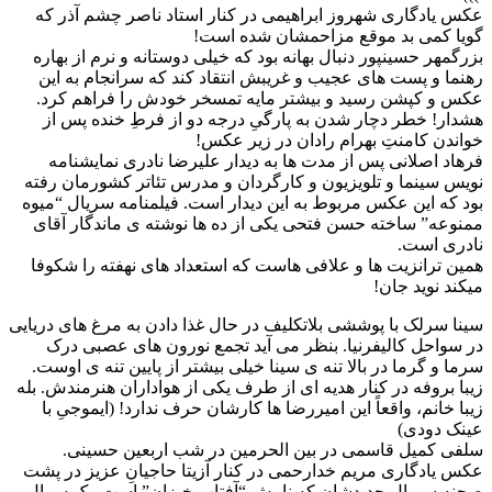
عکس یادگاری شهروز ابراهیمی در کنار استاد ناصر چشم آذر که
گویا کمی بد موقع مزاحمشان شده است!
بزرگمهر حسینپور دنبال بهانه بود که خیلی دوستانه و نرم از بهاره
رهنما و پست های عجیب و غریبش انتقاد کند که سرانجام به این
عکس و کپشن رسید و بیشتر مایه تمسخر خودش را فراهم کرد.
هشدار! خطر دچار شدن به پارگیِ درجه دو از فرطِ خنده پس از
خواندن کامنتِ بهرام رادان در زیر عکس!
فرهاد اصلانی پس از مدت ها به دیدار علیرضا نادری نمایشنامه
نویس سینما و تلویزیون و کارگردان و مدرس تئاتر کشورمان رفته
بود که این عکس مربوط به این دیدار است. فیلمنامه سریال “میوه
ممنوعه” ساخته حسن فتحی یکی از ده ها نوشته ی ماندگار آقای
نادری است.
همین ترانزیت ها و علافی هاست که استعداد های نهفته را شکوفا
میکند نوید جان!
سینا سرلک با پوششی بلاتکلیف در حال غذا دادن به مرغ های دریایی
در سواحل کالیفرنیا. بنظر می آید تجمع نورون های عصبی درک
سرما و گرما در بالا تنه ی سینا خیلی بیشتر از پایین تنه ی اوست.
زیبا بروفه در کنار هدیه ای از طرف یکی از هواداران هنرمندش. بله
زیبا خانم، واقعاً این امیررضا ها کارشان حرف ندارد! (ایموجیِ با
عینک دودی)
سلفی کمیل قاسمی در بین الحرمین در شب اربعین حسینی.
عکس یادگاری مریم خدارحمی در کنار آزیتا حاجیانِ عزیز در پشت
صحنه سریال جدیدشان که نامش “آفتاب خیزان” است. یک سرال