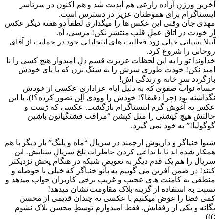
آخرین ورژنِ آزاده زارعی هم آپدیت شد و هم اکنون در سرتاسر
اینستاگرام برای هموطنان عزیز در دسترس است.
مهدی جان وقتی این عکس ها را میگذاری لطفاً دو هفته دیگر عکس
از خودت در اتاق عملِ قلب منتشر نکن! مرسی، اَه.
آتیلا پسیانی خیلی زود فعالیت های انتخاباتی خود در حمایت از آقای
روحانی را شروع کرد.
خداوندا تو را به این لحظات عزیزت قسم دلِ امیدوار هیچ کسی را نا
امید نکن! خودت طوری سرش را به سنگ بزن که با پای خودش
بازگردد سرِ خانه و زندگی اش!
حسام نواب صفوی که به دلیل ایام عزاداری عکسی از خودش
نگذاشته بود (چرا دقیقا؟! خودش را وودی آلِن تصور کرده؟!)، با این
عکس به آغوش گرم اینستاگرام بازگشت. عکسی که ژست و
حالتش هیچ کپشنی را مثل کپشن “مراقب قشنگیاتون باشین
گوگولیا!” به خود نمی گیرد.
شیوا خنیاگر و داریوش ارجمند در سریال “ماه و پلنگ” بار دیگر با هم
همکار شده اند تا با تداعی کردن خاطرات تلخ سریالِ ستایش، این
سریال را هم یک قدم دیگر به تعویضِ شبکه در هنگام پخش نزدیکتر
کنند! در ضمن آفرین می گوییم به بانو خنیاگر که خیلی با حوصله و
منطقی به کامنت های عجیب و غریب برخی کاربران جواب میدهد و
نسبت به استفاده از گزینه بلاک مقاومت نشان میدهد!
کمی فضا را عوض میکنیم با عکسی نه چندان قدیمی از محسن
یگانه و یکی ار رفقایش. فقط امیدوارم توسطِ محسن بلاک نشوم
:)))