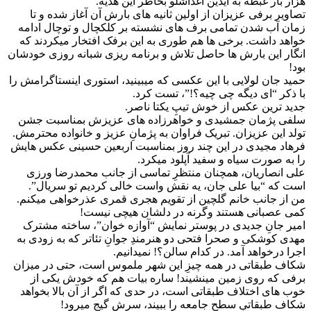
هزار بار غبطه به آیدین آغداشلو بخاطر این هدیه.
تصاویر برفی عزیزان از اولین ثانیه های بارش آن آغاز شده و تا
زمان آب شدن تمامی برف های نشسته بر کلکچال و توچال ادامه
خواهد داشت. برخی ها هم طوری به این برفک افتخار میکردند که
انگار این بارش ها حاصل تلاش و برنامه ریزی شبانه روزی خودشان
بود!
حمید جان لولایی با این عکسی که میبینید، استوری اینستاگرامش را
با ذکر “ای دیگه چی چیه؟!”، تست کرد.
جدید ترین عکس از خوش تیپِ یکتا ناصر.
سلفی پژمان جمشیدی و خواهرزاده های عزیزش بمناسبت جشن
تولد این عزیزان. تبریک فراوان به پژمانِ عزیز و خانواده محترمش.
فرهاد مجیدی در این چند روز بمناسبت اربعین حسینی عکس هایش
را به صورت سیاه و سفید آپلود میکرد.
علی انصاریان، همچنان منتظرِ تماسی از جانب محمدرضا ورزی
است که “بیا علی جان، یه نقش واست خالی کردیم تو سریال”.
من از جانب خانم گلچین از تقویم هجری قمری عذرخواهی میکنم.
کمی عصبانی هستند وگرنه در دلشان هیچی نیست!
امیر جانِ جدیدی در پوستر نمایش “آوازه خوان”، ساخته مشترک
مهدی کوشکی و صحرا فتحی دو هنرمندِ جوانِ تئاتر که به زودی به
اجرا درخواهد آمد. در کدام سالن؟! نمیدانیم.
شکاف طبقاتی در همه چیزِ این شهر ملموس است، حتی در میزان
برفی که روی زمین مینشیند! ساره بیات هم که خودش یکی از
خوب های اختلاف طبقاتی است، در حدی که اگر از آن بالا بخواهد
شکاف طبقاتیِ سطح جامعه را ببیند، سرش گیج میرود!