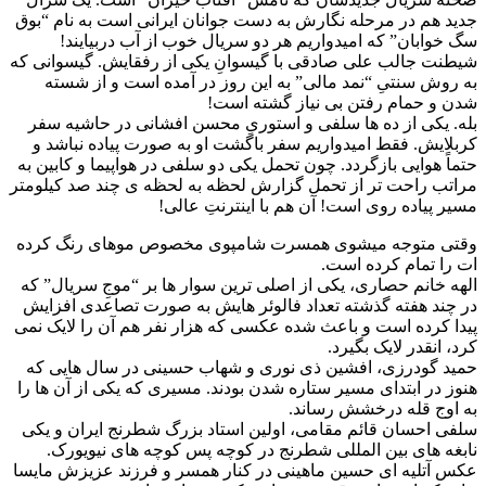
جدید هم در مرحله نگارش به دست جوانان ایرانی است به نام “بوق
سگ خوابان” که امیدواریم هر دو سریال خوب از آب دربیایند!
شیطنت جالب علی صادقی با گیسوانِ یکی از رفقایش. گیسوانی که
به روش سنتیِ “نمد مالی” به این روز در آمده است و از شسته
شدن و حمام رفتن بی نیاز گشته است!
بله. یکی از ده ها سلفی و استوریِ محسن افشانی در حاشیه سفر
کربلایش. فقط امیدواریم سفر باگشت او به صورت پیاده نباشد و
حتماً هوایی بازگردد. چون تحمل یکی دو سلفی در هواپیما و کابین به
مراتب راحت تر از تحمل گزارش لحظه به لحظه ی چند صد کیلومتر
مسیر پیاده روی است! آن هم با اینترنتِ عالی!
وقتی متوجه میشوی همسرت شامپوی مخصوص موهای رنگ کرده
ات را تمام کرده است.
الهه خانم حصاری، یکی از اصلی ترین سوار ها بر “موجِ سریال” که
در چند هفته گذشته تعداد فالوئر هایش به صورت تصاعدی افزایش
پیدا کرده است و باعث شده عکسی که هزار نفر هم آن را لایک نمی
کرد، انقدر لایک بگیرد.
حمید گودرزی، افشین ذی نوری و شهاب حسینی در سال هایی که
هنوز در ابتدای مسیر ستاره شدن بودند. مسیری که یکی از آن ها را
به اوج قله درخشش رساند.
سلفی احسان قائم مقامی، اولین استاد بزرگ شطرنج ایران و یکی
نابغه های بین المللی شطرنج در کوچه پس کوچه های نیویورک.
عکس آتلیه ای حسین ماهینی در کنار همسر و فرزند عزیزش مایسا