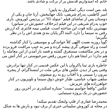
خانم که امیدواریم قدمش پر از برکت و شادی باشد.
بله. بس است دیگر، اسکرول به پایین!
امیر کاظمی، پدرام شریفی، بابک جهانبخش، آرتا جان و یکی از
دوستان پس از تماشای فیلم “متولد 65” در پردیس کوروش. بازی
خوبِ پدرام شریفی در این فیلم (برخلاف حضورش در سیانور)
مهمترین نکته قوت این ساخته است. فیلمی نیمه فانتزی که ارزش
رفتن به سینما را دارد، البته اگر پایان بندیِ هندی اش را در نظر
نگیریم!
گویا روزبه نعمت اللهی کلاً خوانندگی و موسیقی را کنار گذاشته
است و راه صوفی گری پیشه کرده و سر به جیبِ مراقبت فرو برده
و در بحر مکاشفت مستغرق گشته و قصد باز آمدن از این معامله را
هم ندارد! در اینجا هم دارد تمرین رقص سرخپوستی در کنار آتش می
کند.
خاطره بازی تینا پاکروان با این عکس قدیمی در کنار تنها برادرش.
وقتی پس از دیدن عکس های برفیِ ملت در اینستاگرام، از پنجره
بیرون را میبینی و با آفتاب رو به رو میشوی.
سلفی شهاب عباسی، طناز خوش ذوق سینما و تلویزیون در کنار
خواهرزاده های عزیزش.
عکس “واقعاً حواسم نیست” ستاره اسکندری در آخرین روز
حضورش در یک پروژه سینمایی.
محمدرضا غفاری از قلبِ ولنجک تقدیم میکند!
در محله ی کوروش سلیمانی خبری از برف نبود و بارش ها به شکل