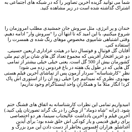
شما می توانید گزیده آخرین تصاویر را که در شبکه های اجتماعی به
اشتراک گذاشته شده است در زیر مشاهده کنید.
خندان و پر انرژی، مثل سروش جان جمشیدی مطلب امروزمان را
شروع میکنیم، با این امید که تا انتها آن را “سروش وار” ادامه دهیم.
وقتی اشتباهی شامپوی مخصوصِ موهای رنگ شده ی همسرت را
استفاده کنی.
آقایان گل فوتبال و فوتسالِ دنیا در هیئت عزاداری اربعین حسینی.
دو عزیز افتخار آفرینی که مجموع تعداد گل های شان برای تیم ملی
کشورمان بیش از 500 گل است. یعنی خیلی خیلی بیشتر از تمامی
گل هایی که در طول یک هفته در باغ فردوس زده می شود!
نظرِ “کارشناسانه” سردار آزمون پس از تماشای آخرین فیلمِ هستی
مهدوی. نظری که نمیدانیم چرا خیلی زود آن را از استوری اش پاک
کرد! انگار مثلاً ما و همکارانِ واحد اینستاگرام وجود نداریم!
امیدواریم تمامی این نظرات کارشناسانه به اتفاق های قشنگ ختم
شود. (ترانه “شاه دوماد” از ویگن را در بک گراند تصورتان پلِی کنید.)
آخرین فیلم و آخرین یادداشت عالیجناب سینما، هر دو اختصاصی
برای رفیق قدیمی و یار کودکی اش خلق شده بود؛ برای آیدین
آغداشلو. هزاران افسوس بخاطر از دست دادن این مردِ بزرگ و