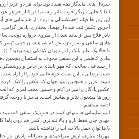
سریال های ماندگار دهه هفتاد بود. برای هر دو عزیز آرز
آیدا کیخایی بازیگر خوب تئاتر و سینما در کنار خواهر ع
این روز ها فیلم “خشکسالی و دروغ” از هنرنمایی های آی
آخرین عکسِ ثبت شده از بهشاد مختاری. یادش گرامی.
نادر فلاح پس از پیاده شدن از متروی دروازه دولت، سا
هادی ساعی و پسر نازنینش که شباهتشان خیلی “پسر کو 
تا حالا یک عابر بانک را در دوران کودکی دیده بودید؟ :))
هادی کاظمی با این سلفی مخوف به استقبال پنجمین ده
از سیدعلی صالحی که مهر تاییدی بر خاص و روشنفکر پ
شیث رضایی با این پست خوشحالی خود را از آزاد شدن رفی
شیث عزیز و همچنین امید جهان که عکس را لایک کرده ا
عکس یادگاری امیر دژاکام و حسین محب اهری که الحمد
روز ها مشغول تئاتر و نمایش است. ما نیز با روحیه گر
ادامه میدهیم.
امیرسلیمانی ها منهای کمند در قابِ یک سلفی که سپند
مهدی جان فقط بازو و بالا تنه نزن، کمی هم روی پاها 
پا ها توانِ حمل بالا تنه ات را نداشته باشند!
مهرداد نظری، آرش میراحمدی و نصرالله رادش، در حال