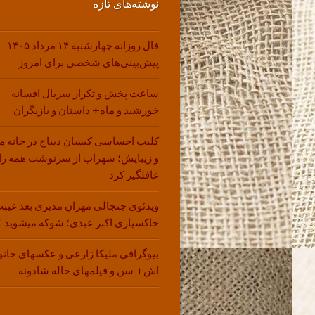
نوشته‌های تازه
فال روزانه چهارشنبه ۱۴ مرداد ۱۴۰۵:
پیش‌بینی‌های شخصی برای امروز
ساعت پخش و تکرار سریال افسانه
خورشید و ماه+ داستان و بازیگران
کلیپ احساسی کیسان دیباج در خانه م
و زیبایش؛ سهراب از سرنوشت همه را
غافلگیر کرد
ویدئوی جنجالی مهران مدیری بعد غیبت
خاکسپاری اکبر عبدی؛ شوکه میشوید !!
بیوگرافی ملیکا زارعی و عکسهای خانو
اش+ سن و فیلمهای خاله شادونه