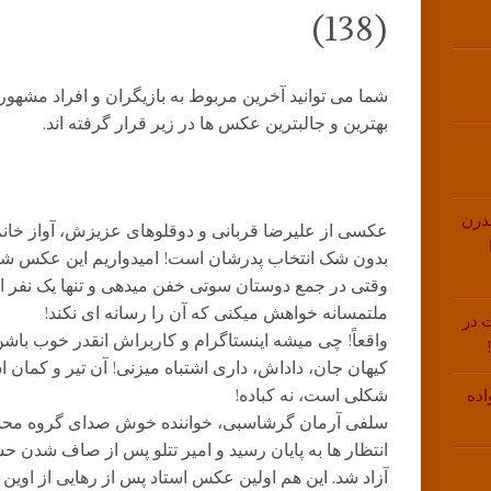
(138)
شما می توانید آخرین مربوط به بازیگران و افراد مشهور ا
بهترین و جالبترین عکس ها در زیر قرار گرفته اند.
درن
عکسی از علیرضا قربانی و دوقلوهای عزیزش، آواز خانم 
بدون شک انتخاب پدرشان است! امیدواریم این عکس شر
وقتی در جمع دوستان سوتی خفن میدهی و تنها یک نفر 
ملتمسانه خواهش میکنی که آن را رسانه ای نکند!
 در
واقعاً! چی میشه اینستاگرام و کاربراش انقدر خوب باشن
کیهان جان، داداش، داری اشتباه میزنی! آن تیر و کمان
شکلی است، نه کباده!
اده
سلفی آرمان گرشاسبی، خواننده خوش صدای گروه محبوب
انتظار ها به پایان رسید و امیر تتلو پس از صاف شدن ح
آزاد شد. این هم اولین عکس استاد پس از رهایی از اوین 