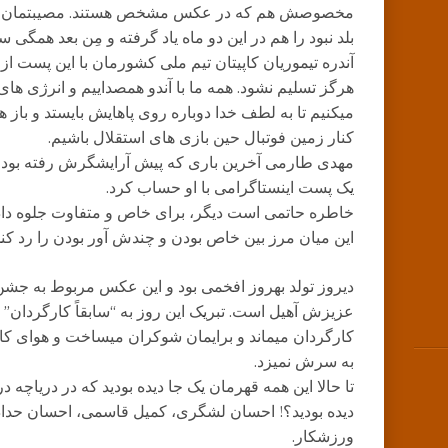
مخصوصش هم که در عکس مشخص هستند. مصیبتمان تاز
بلد نبود را هم در این دو ماه یاد گرفته و مِن بعد همگی
آندره تیموریان کاپیتان تیم ملی کشورمان با این پست 
هرگز تسلیم نشود. همه ما با آندو همصداییم و انرژی ها
میکنیم تا به لطف خدا دوباره روی پاهایش بایستد و باز
کنار زمین فوتبال حین بازی های استقلال باشیم.
مهدی طارمی آخرین باری که پیش آرایشگرش رفته بود کم
یک پست اینستاگرامی با او حساب کرد.
خاطره حاتمی است دیگر، برای خاص و متفاوت جلوه داد
این میان مرز بین خاص بودن و چندش آور بودن را رد کند
دیروز تولد بهروز افخمی بود و این عکس مربوط به جشن ت
عزیزش آهیل است. تبریک این روز به “سابقاً کارگردا
کارگردان میماند و برایمان شوکران میساخت و هوای کار
به سرش نمیزد.
تا حالا این همه قهرمان یک جا دیده بودید که در دریاچه 
دیده بودید؟! احسان لشگری، کمیل قاسمی، احسان حدادی
ورزشکار.