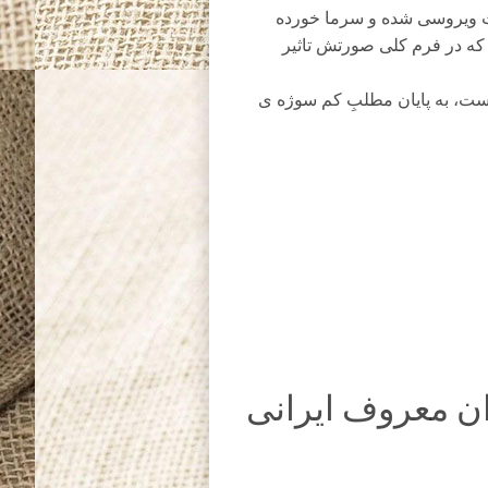
ت ویروسی شده و سرما خورده
ه که در فرم کلی صورتش تاثیر
 عکس جالب که مربوط به فیلم “گشت ارشاد 2” است، به پایان مطلبِ کم سوژه ی
دان معروف ایرانی