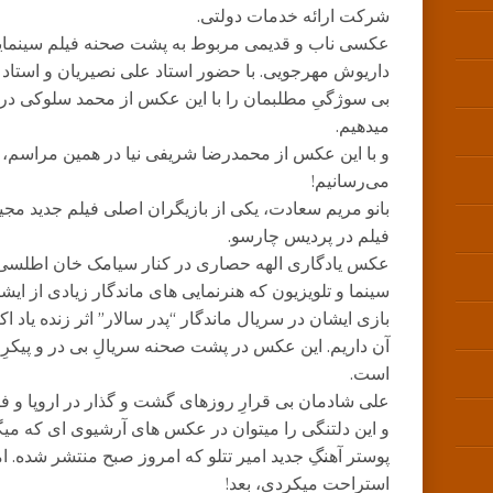
شرکت ارائه خدمات دولتی.
عکسی ناب و قدیمی مربوط به پشت صحنه فیلم سینمایی م
داریوش مهرجویی. با حضور استاد علی نصیریان و استاد 
میدهیم.
و با این عکس از محمدرضا شریفی نیا در همین مراسم، تک
می‌رسانیم!
بانو مریم سعادت، یکی از بازیگران اصلی فیلم جدید مج
فیلم در پردیس چارسو.
عکس یادگاری الهه حصاری در کنار سیامک خان اطلسی، 
سینما و تلویزیون که هنرنمایی های ماندگار زیادی از ا
بازی ایشان در سریال ماندگار “پدر سالار” اثر زنده یاد 
آن داریم. این عکس در پشت صحنه سریالِ بی در و پیکرِ
است.
علی شادمان بی قرارِ روزهای گشت و گذار در اروپا و 
و این دلتنگی را میتوان در عکس های آرشیوی ای که میگذا
پوستر آهنگِ جدید امیر تتلو که امروز صبح منتشر شده. ا
استراحت میکردی، بعد!