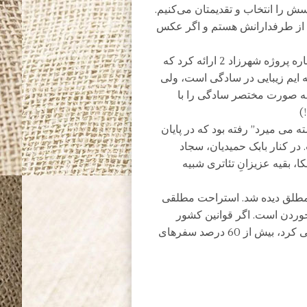
 را انتخاب و تقدیمتان می‌کنیم.
م از طرفدارانش هستم و اگر عکس
ترانه علیدوستی با این سلفیِ “سرِ صبحی” توضیحاتی درباره پروژه شهرزاد 2 ارائه کرد که
ه ایم زیبایی در سادگی است، ولی
به صورت مختصر سادگی را با
)
 می میرد” رفته بود که در پایان
در کنار بابک حمیدیان، سجاد
، بقیه عزیزانِ تئاتری شبیه
 مطلق دیده شد. استراحت مطلقی
وردن است. اگر قوانین کشور
پوشیدن شلوارک برای آقایان در اماکن عمومی را آزاد می کرد، بیش از 60 درصد سفرهای