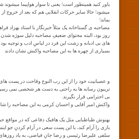
باور کنید همینطور است! یعنی تا سوار هواپیما میشوند شل
میشود! حالا سایر حرکات انقلابی هم که بعد از خروج از م
بماند!
مصاحبه ی گستاخانه یک مثلاً خبرنگار با استاد بهزاد فرا
روز بود، البته محتوای ضعیفِ مصاحبه دلیل سوژه شدن 
های بی ادبانه و زشت این فرد در لباسِ ادب و توجیه بود 
بسیاری از چهره ها به این مصاحبه واکنش نشان دادند
و عصبانیت خود را از این رب النوع وقاحت در پست های
تریبون رسانه ها به راحتی به دست هر شخصی نمی رسید ت
بی احترامی قرار نگیرند.
واکنش امیر آقایی و احسان کرمی به این مصاحبه را شاه
بهنوش طباطبایی مثل یک هافبک دفاعی که در مواقع ح
بازی را آرام کند، با این پست سعی در آرام کردنِ جو ا
سلفی علیرضا رئیسی و رضا جانِ فیاضی، به یاد روزهای 