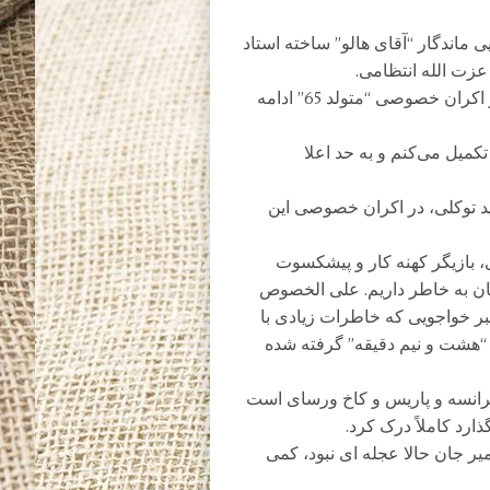
اندگار “آقای هالو” ساخته استاد
عزت الله انتظامی.
بی سوژگیِ مطلبمان را با این عکس از محمد سلوکی در اکران خصوصی “متولد 65” ادامه
میل می‌کنم و به حد اعلا
ید توکلی، در اکران خصوصی این
بازیگر کهنه کار و پیشکسوت
یشان به خاطر داریم. علی الخصوص
اکبر خواجویی که خاطرات زیادی با
 “هشت و نیم دقیقه” گرفته شده
فرانسه و پاریس و کاخ ورسای است
رد کاملاً درک کرد.
میر جان حالا عجله ای نبود، کمی