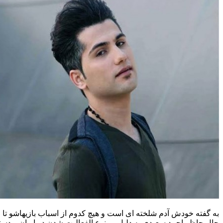
به گفته خودش آدم شلخته ای است و هیچ کدوم از اسباب بازیهاشو تا ا
حال حاظر احمد سعیدی به دلیل ممنوع الفعالیت شدن در ایران و دست