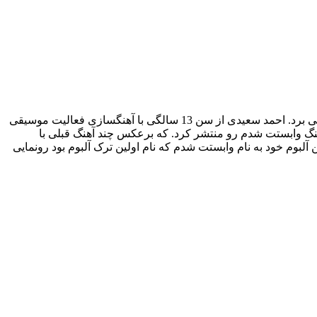
خواننده، تنظیم کننده و آهنگساز ایرانی زاده 16 فروردین سال 1367 در شهر شیراز است و هم اکنون در خارج از کشور به سر می برد. احمد سعیدی از سن 13 سالگی با آهنگسازی فعالیت موسیقی
آهنگ وابستت شدم رو منتشر کرد. که برعکس چند آهنگ قبلی با
لبوم خود به نام وابستت شدم که نام اولین ترک آلبوم بود رونمایی