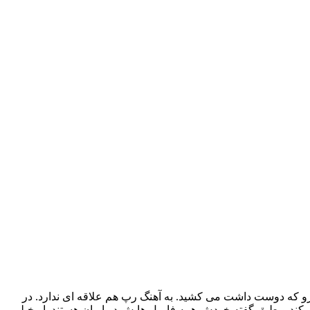
ی رو که دوست داشت می کشید. به آهنگ رپ هم علاقه ای ندارد. در
 کند و طبق گفته خودش همه فامیل هایش در ایران هستند. او خیلی