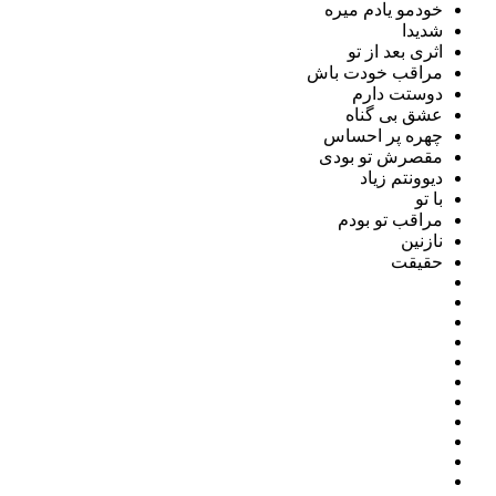
خودمو یادم میره
شدیدا
اثری بعد از تو
مراقب خودت باش
دوستت دارم
عشق بی گناه
چهره پر احساس
مقصرش تو بودی
دیوونتم زیاد
با تو
مراقب تو بودم
نازنین
حقیقت