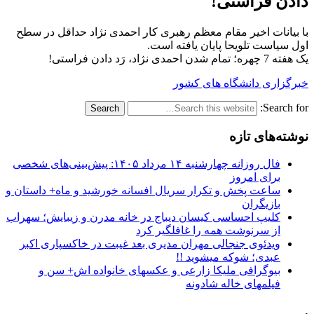
دادن فراستی!
با بیانات اخیر مقام معظم رهبری کار احمدی نژاد حداقل در سطح
اول سیاست تلویحا پایان یافته است.
یک هفته 7 چهره؛ تمام شدن احمدی نژاد، رَد دادن فراستی!
خبرگزاری دانشگاه های کشور
Search for:
نوشته‌های تازه
فال روزانه چهارشنبه ۱۴ مرداد ۱۴۰۵: پیش‌بینی‌های شخصی
برای امروز
ساعت پخش و تکرار سریال افسانه خورشید و ماه+ داستان و
بازیگران
کلیپ احساسی کیسان دیباج در خانه مدرن و زیبایش؛ سهراب
از سرنوشت همه را غافلگیر کرد
ویدئوی جنجالی مهران مدیری بعد غیبت در خاکسپاری اکبر
عبدی؛ شوکه میشوید !!
بیوگرافی ملیکا زارعی و عکسهای خانواده اش+ سن و
فیلمهای خاله شادونه
.