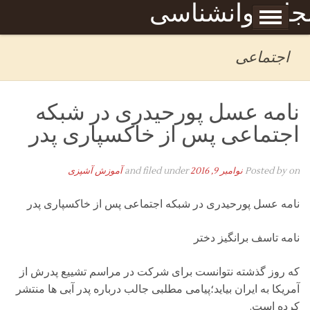
Skip to content
جله روانشناسی
برگه نمونه
بحان
اجتماعی
نامه عسل پورحیدری در شبکه
اجتماعی پس از خاکسپاری پدر
on
Posted by
نوامبر 9, 2016
and filed under
آموزش آشپزی
نامه عسل پورحیدری در شبکه اجتماعی پس از خاکسپاری پدر
نامه تاسف برانگیز دختر
که روز گذشته نتوانست برای شرکت در مراسم تشییع پدرش از
آمریکا به ایران بیاید؛پیامی مطلبی جالب درباره پدر آبی ها منتشر
کرده است.