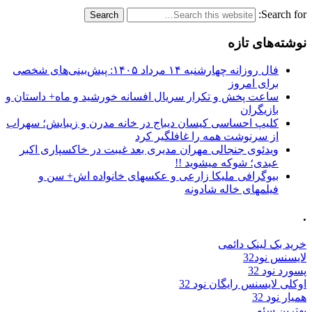
Search for:
نوشته‌های تازه
فال روزانه چهارشنبه ۱۴ مرداد ۱۴۰۵: پیش‌بینی‌های شخصی
برای امروز
ساعت پخش و تکرار سریال افسانه خورشید و ماه+ داستان و
بازیگران
کلیپ احساسی کیسان دیباج در خانه مدرن و زیبایش؛ سهراب
از سرنوشت همه را غافلگیر کرد
ویدئوی جنجالی مهران مدیری بعد غیبت در خاکسپاری اکبر
عبدی؛ شوکه میشوید !!
بیوگرافی ملیکا زارعی و عکسهای خانواده اش+ سن و
فیلمهای خاله شادونه
.
خرید بک لینک دائمی
لایسنس نود32
پسورد نود 32
اوکلی لایسنس رایگان نود 32
همیار نود 32
بهترین سئو