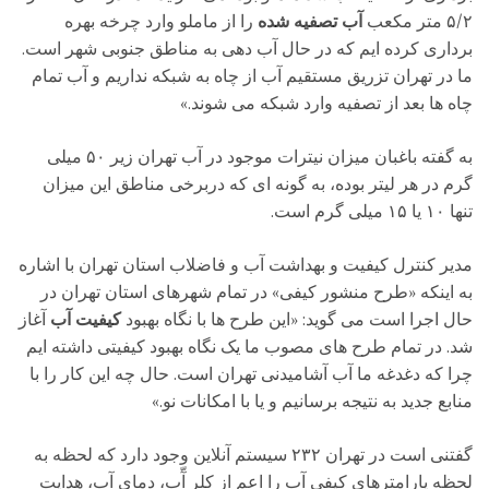
۵/۲ متر مکعب
آب تصفیه شده
را از ماملو وارد چرخه بهره
برداری کرده ایم که در حال آب دهی به مناطق جنوبی شهر است.
ما در تهران تزریق مستقیم آب از چاه به شبکه نداریم و آب تمام
چاه ها بعد از تصفیه وارد شبکه می شوند.»
به گفته باغبان میزان نیترات موجود در آب تهران زیر ۵۰ میلی
گرم در هر لیتر بوده، به گونه ای که دربرخی مناطق این میزان
تنها ۱۰ یا ۱۵ میلی گرم است.
مدیر کنترل کیفیت و بهداشت آب و فاضلاب استان تهران با اشاره
به اینکه «طرح منشور کیفی» در تمام شهرهای استان تهران در
حال اجرا است می گوید: «این طرح ها با نگاه بهبود
کیفیت آب
آغاز
شد. در تمام طرح های مصوب ما یک نگاه بهبود کیفیتی داشته ایم
چرا که دغدغه ما آب آشامیدنی تهران است. حال چه این کار را با
منابع جدید به نتیجه برسانیم و یا با امکانات نو.»
گفتنی است در تهران ۲۳۲ سیستم آنلاین وجود دارد که لحظه به
لحظه پارامترهای کیفی آب را اعم از کلر آّب، دمای آب، هدایت