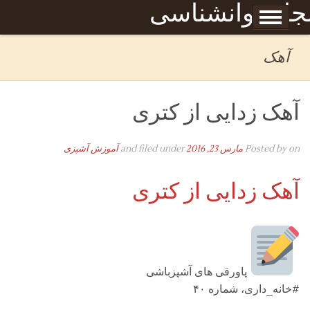
Skip to content
جله روانشناسی
برگه نمونه
بحان
آهک
آهک زدایی از کتری
on
Posted by
مارس 23, 2016
and filed under
آموزش آشپزی
آهک زدایی از کتری
پاورقی های آشپزباشی
#خانه_داری، شماره ۴۰