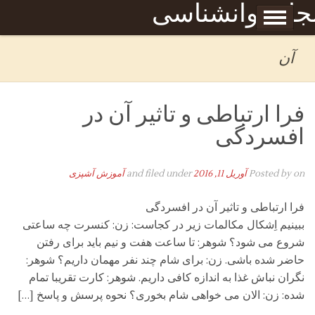
Skip to content
جله روانشناسی
برگه نمونه
بحان
آن
فرا ارتباطی و تاثیر آن در
افسردگی
on
Posted by
آوریل 11, 2016
and filed under
آموزش آشپزی
فرا ارتباطی و تاثیر آن در افسردگی
ببینیم اِشکال مکالمات زیر در کجاست: زن: کنسرت چه ساعتی
شروع می شود؟ شوهر: تا ساعت هفت و نیم باید برای رفتن
حاضر شده باشی. زن: برای شام چند نفر مهمان داریم؟ شوهر:
نگران نباش غذا به اندازه کافی داریم. شوهر: کارت تقریبا تمام
شده: زن: الان می خواهی شام بخوری؟ نحوه پرسش و پاسخ […]