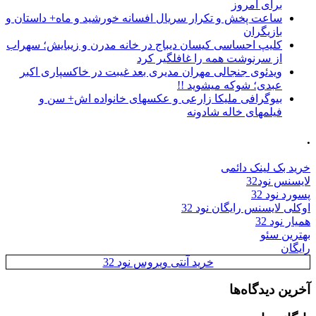
برای امروز
ساعت پخش و تکرار سریال افسانه خورشید و ماه+ داستان و
بازیگران
کلیپ احساسی کیسان دیباج در خانه مدرن و زیبایش؛ سهراب
از سرنوشت همه را غافلگیر کرد
ویدئوی جنجالی مهران مدیری بعد غیبت در خاکسپاری اکبر
عبدی؛ شوکه میشوید !!
بیوگرافی ملیکا زارعی و عکسهای خانواده اش+ سن و
فیلمهای خاله شادونه
.
خرید بک لینک دائمی
لایسنس نود32
پسورد نود 32
اوکلی لایسنس رایگان نود 32
همیار نود 32
بهترین سئو
رایگان
خرید آنتی ویروس نود 32
آخرین دیدگاه‌ها