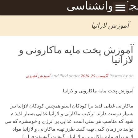
Skip to content
جله روانشناسی
برگه نمونه
بحان
آموزش لازانیا
آموزش پخت مایه ماکارونی و
لازانیا
on
Posted by
آگوست 25, 2016
and filed under
آموزش آشپزی
آموزش پخت مایه ماکارونی و لازانیا
ماکارانی غذایی لذیذ برا کودکان استو همچنین کودکان لازانیا نیز
بسیار دوست دارند. ترکیب ماکارنی و لازانیا غذایی بسیار لذیذ م
شود که مناسب هر سنی است. غذایی پر انرژی و خومشزه که می
توانید در زمان کمی تهیه کنید. طرز تهیه ماکارانی و لازانیا مواد
لازم برای مایه ماکارونی و لازانیا : گوشت گوسفندی […]