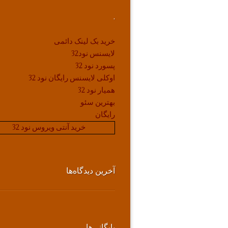
.
خرید بک لینک دائمی
لایسنس نود32
پسورد نود 32
اوکلی لایسنس رایگان نود 32
همیار نود 32
بهترین سئو
رایگان
خرید آنتی ویروس نود 32
آخرین دیدگاه‌ها
بایگانی‌ها