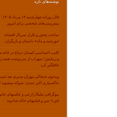
نوشته‌های تازه
فال روزانه چهارشنبه ۱۴ مرداد ۱۴۰۵:
پیش‌بینی‌های شخصی برای امروز
ساعت پخش و تکرار سریال افسانه
خورشید و ماه+ داستان و بازیگران
کلیپ احساسی کیسان دیباج در خانه م
و زیبایش؛ سهراب از سرنوشت همه را
غافلگیر کرد
ویدئوی جنجالی مهران مدیری بعد غیبت
خاکسپاری اکبر عبدی؛ شوکه میشوید !!
بیوگرافی ملیکا زارعی و عکسهای خانو
اش+ سن و فیلمهای خاله شادونه