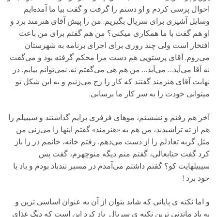
احوال پرسی کردم و او دستم را گرفت و گفت بیا ما آمده‌ایم
وسایل آشپزی برای سریال بگیریم. من را پیش آقای هنرمند برد و
او هم گفت با ما همکاری میکنی؟ من هم گفتم برای من باعث
افتخار است ولی چند روزی برای اجرای برنامه به شهرستان
می‌روم. آقای پرستویی هم دست مرا محکم گرفته بود و می‌گفت
نه آقا می‌آید… می‌آید… من هم هی می‌گفتم نه. نمی‌توانم بیایم. در
نهایت آقای هنرمند گفتند که کار را رج می‌زنیم و به این شکل تو
میتوانی خودت را به سر کار ما برسانی.
آخر هم رفتم و نشستم، موهای فرفری برایم گذاشتند و سیبیلم را
هم از ته تراشیدند، من هم به «هنرمند» گفتم اینها را می‌زنی من
مثل گربه تعادلم را از دست می‌دهم. رفتم خانه، خانمم در را باز
کرد گفت جنابعالی، گفتم منم دیگه منوچهرم، گفت پس
سیبیلهایت کو؟ گفتم داشتم می‌آمدم در مسیر تندباد بودم و باد با
خود برد !
و اما نکته ی پایانی که شاید بتوان از آن به عنوان اساسی ترین و
به یاد ماندنی ترین نکته ی سریال یاد کرد این است که دیگ غذای