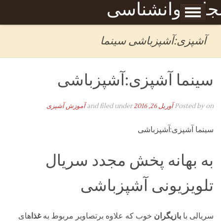
Skip to content
جله روانشناسی
برگه نمونه
بحان
آشپزی:آشپزباشی سینما
سینما آشپزی:آشپزباشی
on
Posted by
آوریل 26, 2016
and filed under
آموزش آشپزی
سینما آشپزی:آشپزباشی
به بهانه پخش مجدد سریال
تلویزیونی آشپزباشی
سریالی با
بازیگران
خوب که علاوه برتصاویر مربوط به
غذا
های