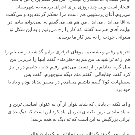
افتخار است ولی چند روزی برای اجرای برنامه به شهرستان
می‌روم. آقای پرستویی هم دست مرا محکم گرفته بود و می‌گفت
نه آقا می‌آید… می‌آید… من هم هی می‌گفتم نه. نمی‌توانم بیایم. در
نهایت آقای هنرمند گفتند که کار را رج می‌زنیم و به این شکل تو
میتوانی خودت را به سر کار ما برسانی.
آخر هم رفتم و نشستم، موهای فرفری برایم گذاشتند و سیبیلم را
هم از ته تراشیدند، من هم به «هنرمند» گفتم اینها را می‌زنی من
مثل گربه تعادلم را از دست می‌دهم. رفتم خانه، خانمم در را باز
کرد گفت جنابعالی، گفتم منم دیگه منوچهرم، گفت پس
سیبیلهایت کو؟ گفتم داشتم می‌آمدم در مسیر تندباد بودم و باد با
خود برد !
و اما نکته ی پایانی که شاید بتوان از آن به عنوان اساسی ترین و
به یاد ماندنی ترین نکته ی سریال یاد کرد این است که دیگ غذای
ایرانی بزرگیش به این است که ته دیگ به همه برسد!
به این می گویند یک تاثیر به یادماندنی و یک پایان عالی !