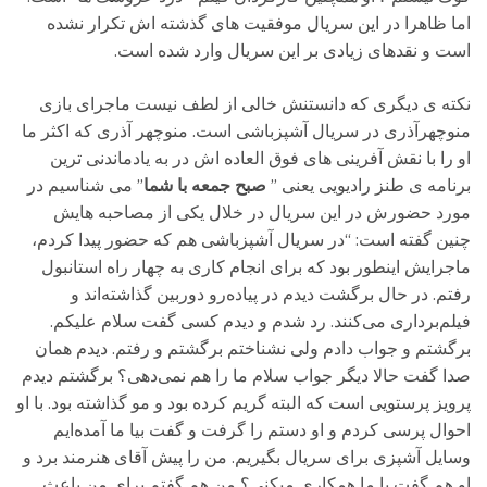
اما ظاهرا در این سریال موفقیت های گذشته اش تکرار نشده
است و نقدهای زیادی بر این سریال وارد شده است.
نکته ی دیگری که دانستنش خالی از لطف نیست ماجرای بازی
منوچهرآذری در سریال آشپزباشی است. منوچهر آذری که اکثر ما
او را با نقش آفرینی های فوق العاده اش در به یادماندنی ترین
برنامه ی طنز رادیویی یعنی ”
صبح جمعه با شما
” می شناسیم در
مورد حضورش در این سریال در خلال یکی از مصاحبه هایش
چنین گفته است: “در سریال آشپزباشی هم که حضور پیدا کردم،
ماجرایش اینطور بود که برای انجام کاری به چهار راه استانبول
رفتم. در حال برگشت دیدم در پیاده‌رو دوربین گذاشته‌اند و
فیلم‌برداری می‌کنند. رد شدم و دیدم کسی گفت سلام علیکم.
برگشتم و جواب دادم ولی نشناختم برگشتم و رفتم. دیدم همان
صدا گفت حالا دیگر جواب سلام ما را هم نمی‌دهی؟ برگشتم دیدم
پرویز پرستویی است که البته گریم کرده بود و مو گذاشته بود. با او
احوال پرسی کردم و او دستم را گرفت و گفت بیا ما آمده‌ایم
وسایل آشپزی برای سریال بگیریم. من را پیش آقای هنرمند برد و
او هم گفت با ما همکاری میکنی؟ من هم گفتم برای من باعث