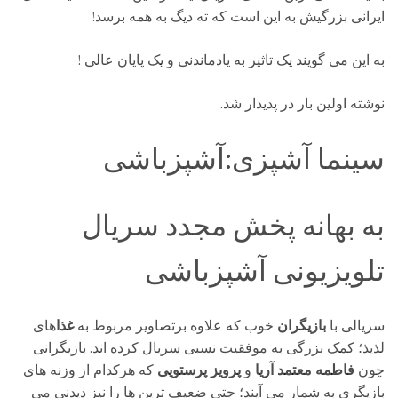
ایرانی بزرگیش به این است که ته دیگ به همه برسد!
به این می گویند یک تاثیر به یادماندنی و یک پایان عالی !
نوشته اولین بار در پدیدار شد.
سینما آشپزی:آشپزباشی
به بهانه پخش مجدد سریال
تلویزیونی آشپزباشی
سریالی با
بازیگران
خوب که علاوه برتصاویر مربوط به
غذا
های
لذیذ؛ کمک بزرگی به موفقیت نسبی سریال کرده اند. بازیگرانی
چون
فاطمه معتمد آریا
و
پرویز پرستویی
که هرکدام از وزنه های
بازیگری
به شمار می آیند؛ حتی ضعیف ترین
ها را نیز دیدنی می