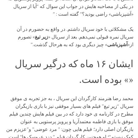
در یکی از مصاحبه هایش در جواب این سوال که “آیا از سریال
«آشپزباشی» راضی بودید؟” گفته است : ”
یک مشکلاتی با خود سریال داشتم. در واقع به حضورم در آن
سریال نمره قبولی نمی‌دهم. بعد از سریال «
زیر تیغ
» تصورم
از«
آشپزباشی
» چیز دیگری بود که به هرحال گذشت.”
ایشان ۱۶ ماه که درگیر سریال
«» بوده است.
محمد رضا هنرمند کارگردان این سریال ، به جز تجربه ی موفق
سریال “زیر تیغ” فیلم های بسیار موفقی نیز با بازی بازیگران
مطرح در کارنامه ی خود دارد که در بین فیلم هایش چندین فیلم
موفق با بازی فاطمه معتمدآریا و پرویز پرستویی به عنوان
بازیگران اصلی دارد؛ فیلم هایی چون: ” مرد عوضی” و”عزیزم من
کوک نیستم”؛ او همچنین کارگردان فیلم ” دزد عروسک ها” است.