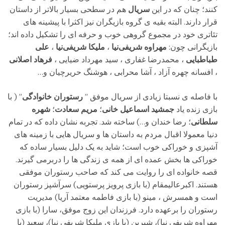
کنند؛ چنان که در این
سریال
هم در سطحی بسیار بالاتر از داستان
قرار دارند. البته بقیه ی گروه بازیگران نیز اکثرا با پیشینه های
تئاتری خود در مجموع گروهی خوب و حرفه ای را تشکیل داده اند؛
بازیگرانی چون:
مهراوه شریفی‌نیا
،
ملیکا شریفی‌نیا
،
علی
طباطبایی
، محمدرضا غفاری ، سید مهرداد ضیایی ،
فرهاد اصلانی
، افسانه چهره آزاد ، آشا محرابی ، هوشنگ حریرچیان و…
با فاصله ی نسبتا زیادی از سریال موفق ”
رستوران خانوادگی
” ( با
بازی زنده یاد
جمشید اسماعیل خانی
؛
مریم سعادت
؛
شهره
سلطانی
؛ رضا خندان و…) ساخته شد. تجربه نشان داده که در تمام
دنیا معمولا اقبال مردم به داستان ها و سریال هایی با زمینه های
آشپزی و خوراکی خوب است؛ شاید به یک دلیل بسیار ساده که
خوراکی ها بخش عمده ای از همه ی زندگی ها را دربرمی گیرند.
قصه خانواده ای را روایت می کند که صاحب رستوران موفقی
هستند. اکبرعالیمقام (با بازی پرویز پرستویی) سرآشپز رستوران
است و همسرش ، مینو (با بازی فاطمه معتمد آریا) مدیریت
رستوران را برعهده دارد. فرزندان این زوج موفق، سارا (با بازی
مهراوه شریفی نیا)، شیرین (با بازی ملیکا شریفی نیا)، سعید (با