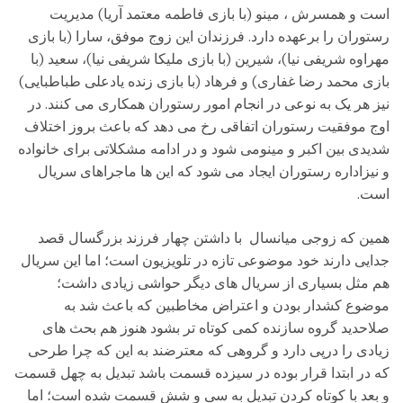
است و همسرش ، مینو (با بازی فاطمه معتمد آریا) مدیریت
رستوران را برعهده دارد. فرزندان این زوج موفق، سارا (با بازی
مهراوه شریفی نیا)، شیرین (با بازی ملیکا شریفی نیا)، سعید (با
بازی محمد رضا غفاری) و فرهاد (با بازی زنده یادعلی طباطبایی)
نیز هر یک به نوعی در انجام امور رستوران همکاری می کنند. در
اوج موفقیت رستوران اتفاقی رخ می دهد که باعث بروز اختلاف
شدیدی بین اکبر و مینومی شود و در ادامه مشکلاتی برای خانواده
و نیزاداره رستوران ایجاد می شود که این ها ماجراهای سریال
است.
همین که زوجی میانسال با داشتن چهار فرزند بزرگسال قصد
جدایی دارند خود موضوعی تازه در تلویزیون است؛ اما این سریال
هم مثل بسیاری از سریال های دیگر حواشی زیادی داشت؛
موضوع کشدار بودن و اعتراض مخاطبین که باعث شد به
صلاحدید گروه سازنده کمی کوتاه تر بشود هنوز هم بحث های
زیادی را درپی دارد و گروهی که معترضند به این که چرا طرحی
که در ابتدا قرار بوده در سیزده قسمت باشد تبدیل به چهل قسمت
و بعد با کوتاه کردن تبدیل به سی و شش قسمت شده است؛ اما