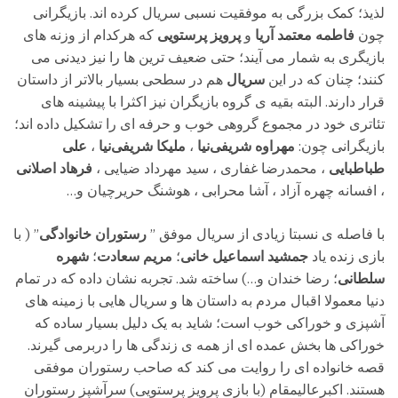
لذیذ؛ کمک بزرگی به موفقیت نسبی سریال کرده اند. بازیگرانی
چون
فاطمه معتمد آریا
و
پرویز پرستویی
که هرکدام از وزنه های
بازیگری
به شمار می آیند؛ حتی ضعیف ترین
ها را نیز دیدنی می
کنند؛ چنان که در این
سریال
هم در سطحی بسیار بالاتر از داستان
قرار دارند. البته بقیه ی گروه بازیگران نیز اکثرا با پیشینه های
تئاتری خود در مجموع گروهی خوب و حرفه ای را تشکیل داده اند؛
بازیگرانی چون:
مهراوه شریفی‌نیا
،
ملیکا شریفی‌نیا
،
علی
طباطبایی
، محمدرضا غفاری ، سید مهرداد ضیایی ،
فرهاد اصلانی
، افسانه چهره آزاد ، آشا محرابی ، هوشنگ حریرچیان و…
با فاصله ی نسبتا زیادی از سریال موفق ”
رستوران خانوادگی
” ( با
بازی زنده یاد
جمشید اسماعیل خانی
؛
مریم سعادت
؛
شهره
سلطانی
؛ رضا خندان و…) ساخته شد. تجربه نشان داده که در تمام
دنیا معمولا اقبال مردم به داستان ها و سریال هایی با زمینه های
آشپزی و خوراکی خوب است؛ شاید به یک دلیل بسیار ساده که
خوراکی ها بخش عمده ای از همه ی زندگی ها را دربرمی گیرند.
قصه خانواده ای را روایت می کند که صاحب رستوران موفقی
هستند. اکبرعالیمقام (با بازی پرویز پرستویی) سرآشپز رستوران