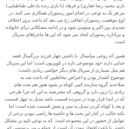
بازی محمد رضا غفاری) و فرهاد (با بازی زنده یادعلی طباطبایی)
نیز هر یک به نوعی در انجام امور رستوران همکاری می کنند. در
اوج موفقیت رستوران اتفاقی رخ می دهد که باعث بروز اختلاف
شدیدی بین اکبر و مینومی شود و در ادامه مشکلاتی برای خانواده
و نیزاداره رستوران ایجاد می شود که این ها ماجراهای سریال
است.
همین که زوجی میانسال با داشتن چهار فرزند بزرگسال قصد
جدایی دارند خود موضوعی تازه در تلویزیون است؛ اما این سریال
هم مثل بسیاری از سریال های دیگر حواشی زیادی داشت؛
موضوع کشدار بودن و اعتراض مخاطبین که باعث شد به
صلاحدید گروه سازنده کمی کوتاه تر بشود هنوز هم بحث های
زیادی را درپی دارد و گروهی که معترضند به این که چرا طرحی
که در ابتدا قرار بوده در سیزده قسمت باشد تبدیل به چهل قسمت
و بعد با کوتاه کردن تبدیل به سی و شش قسمت شده است؛ اما
نکته جالب در کنار این بحث ها و حاشیه ها راضی نبودن برخی از
عوامل از حضور در این مجموعه است که به نوعی تایید بر مشکل
داشتن یا باعث افتخار نبودن آن است. از جمله پرویز پرستویی که