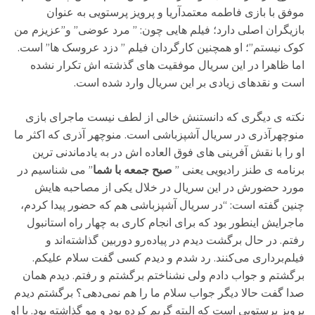
موفق با بازی فاطمه معتمدآریا و پرویز پرستویی به عنوان
بازیگران اصلی دارد؛ فیلم هایی چون: ” مرد عوضی” و”عزیزم من
کوک نیستم”؛ او همچنین کارگردان فیلم ” دزد عروسک ها” است.
اما ظاهرا در این سریال موفقیت های گذشته اش تکرار نشده
است و نقدهای زیادی بر این سریال وارد شده است.
نکته ی دیگری که دانستنش خالی از لطف نیست ماجرای بازی
منوچهرآذری در سریال آشپزباشی است. منوچهر آذری که اکثر ما
او را با نقش آفرینی های فوق العاده اش در به یادماندنی ترین
برنامه ی طنز رادیویی یعنی ”
صبح جمعه با شما
” می شناسیم در
مورد حضورش در این سریال در خلال یکی از مصاحبه هایش
چنین گفته است: “در سریال آشپزباشی هم که حضور پیدا کردم،
ماجرایش اینطور بود که برای انجام کاری به چهار راه استانبول
رفتم. در حال برگشت دیدم در پیاده‌رو دوربین گذاشته‌اند و
فیلم‌برداری می‌کنند. رد شدم و دیدم کسی گفت سلام علیکم.
برگشتم و جواب دادم ولی نشناختم برگشتم و رفتم. دیدم همان
صدا گفت حالا دیگر جواب سلام ما را هم نمی‌دهی؟ برگشتم دیدم
پرویز پرستویی است که البته گریم کرده بود و مو گذاشته بود. با او