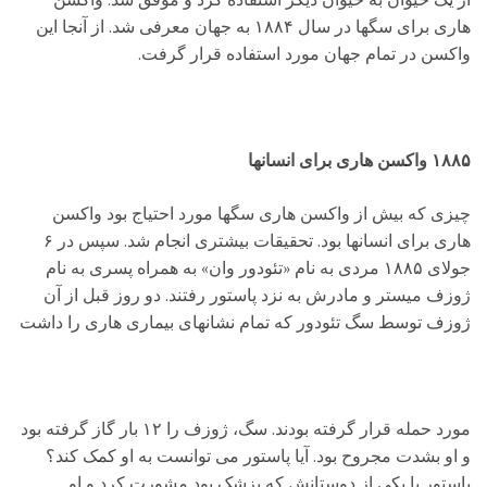
از یک حیوان به حیوان دیگر استفاده کرد و موفق شد. واکسن
هاری برای سگها در سال ۱۸۸۴ به جهان معرفی شد. از آنجا این
واکسن در تمام جهان مورد استفاده قرار گرفت.
۱۸۸۵ واکسن هاری برای انسانها
چیزی که بیش از واکسن هاری سگها مورد احتیاج بود واکسن
هاری برای انسانها بود. تحقیقات بیشتری انجام شد. سپس در ۶
جولای ۱۸۸۵ مردی به نام «تئودور وان» به همراه پسری به نام
ژوزف میستر و مادرش به نزد پاستور رفتند. دو روز قبل از آن
ژوزف توسط سگ تئودور که تمام نشانهای بیماری هاری را داشت
مورد حمله قرار گرفته بودند. سگ، ژوزف را ۱۲ بار گاز گرفته بود
و او بشدت مجروح بود. آیا پاستور می توانست به او کمک کند؟
پاستور با یکی از دوستانش که پزشک بود مشورت کرد و او