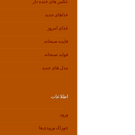
عکس های خنده دار
غذاهای جدید
غذای امروز
فایده صبحانه
فواید صبحانه
مدل های جدید
اطلاعات
ورود
خوراک ورودی‌ها