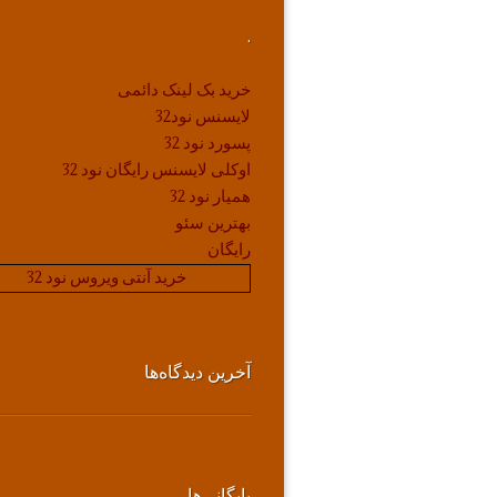
.
خرید بک لینک دائمی
لایسنس نود32
پسورد نود 32
اوکلی لایسنس رایگان نود 32
همیار نود 32
بهترین سئو
رایگان
خرید آنتی ویروس نود 32
آخرین دیدگاه‌ها
بایگانی‌ها