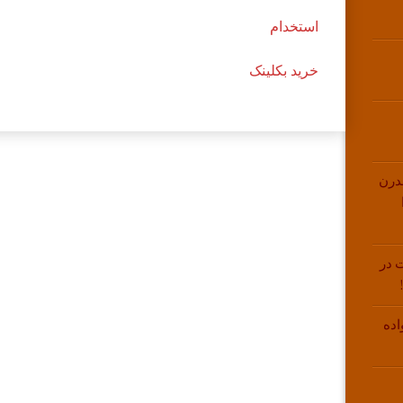
استخدام
خرید بکلینک
درن
 در
اده