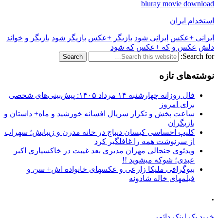
bluray movie download
استخدام ایران
ایرانی +عکس
ایرانی شود
بازیگر +عکس
بازیگر شود
بازیگر و
خواند
دلش
عکس و
که +عکس
که شود
Search for:
نوشته‌های تازه
فال روزانه چهارشنبه ۱۴ مرداد ۱۴۰۵: پیش‌بینی‌های شخصی
برای امروز
ساعت پخش و تکرار سریال افسانه خورشید و ماه+ داستان و
بازیگران
کلیپ احساسی کیسان دیباج در خانه مدرن و زیبایش؛ سهراب
از سرنوشت همه را غافلگیر کرد
ویدئوی جنجالی مهران مدیری بعد غیبت در خاکسپاری اکبر
عبدی؛ شوکه میشوید !!
بیوگرافی ملیکا زارعی و عکسهای خانواده اش+ سن و
فیلمهای خاله شادونه
.
خرید بک لینک دائمی