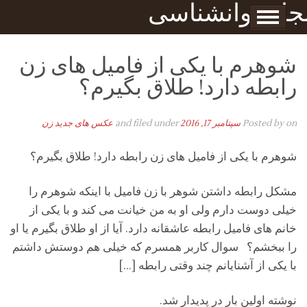
Skip to content
جله روانشناسی
برگه نمونه
بحان
شوهرم با یکی از فامیل های زن
رابطه دارد! طلاق بگیرم؟
on
Posted by
سپتامبر 17, 2016
and filed under
عکس های جدید زن
شوهرم با یکی از فامیل های زن رابطه دارد! طلاق بگیرم؟
مشکل رابطه داشتن شوهر با زن فامیل با اینکه شوهرم را
خیلی دوست دارم ولی او به من خیانت می کند و با یکی از
خانم های فامیل رابطه عاشقانه دارد. آیا از او طلاق بگیرم یا او
را ببخشم؟ سوال کاربر همسرم که خیلی هم دوستش داشتم
با یکی از آشنایانم چند وقتی رابطه […]
نوشته اولین بار در پدیدار شد.