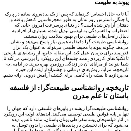
پیوند به طبیعت
آیا تا به حال احساس کرده‌اید که پس از یک پیاده‌روی ساده در پارک
یا جنگل، استرس روزانه‌تان به طور معجزه‌آسایی کاهش یافته و
ذهنتان آرام‌تر شده است؟ در دنیای پرسرعت امروز، جایی که
اضطراب و افسردگی به اپیدمی تبدیل شده، بسیاری از افراد به
دنبال راه‌حل‌های طبیعی برای بهبود سلامت روان هستند.
روانشناسی طبیعت گرا دقیقاً به همین نیاز پاسخ می‌دهد و نشان
می‌دهد چگونه پیوند با محیط طبیعی می‌تواند به عنوان یک ابزار
قدرتمند برای درمان عمل کند. این مقاله جامع، از ریشه‌های تاریخی
تا تکنیک‌های کاربردی، همه جنبه‌های این رویکرد را بررسی می‌کند تا
شما بتوانید از مزایای آن در زندگی روزمره بهره ببرید. در ادامه، به
تاریخچه، مزایا، روش‌های درمانی و چشم‌انداز آینده این حوزه
می‌پردازیم تا نقشه راه کاملی برای کشف آرامش درونی ارائه دهیم.
تاریخچه روانشناسی طبیعت‌گرا: از فلسفه
باستان تا علم مدرن
روانشناسی طبیعت‌گرا ریشه در باورهای فلسفی دارد که جهان را
تنها بر پایه قوانین طبیعی توصیف می‌کنند. ایده‌های اولیه این رویکرد
در آثار فیلسوفان پیشاسقراطی یونان باستان، مانند تالس، دیده
می‌شود که برای نخستین بار پدیده‌های طبیعی را بدون توسل به
نیروهای ماورایی توضیح دادند. این دیدگاه، که بعدها طبیعت‌گرایی