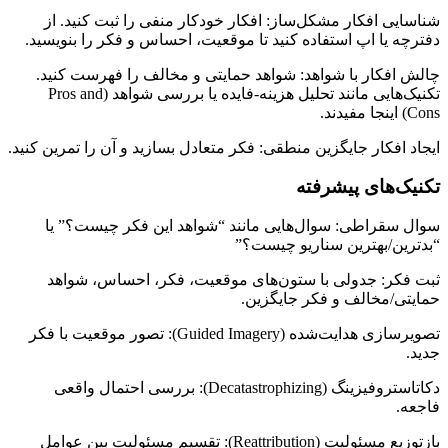
شناسایی افکار مشکل‌ساز: افکار خودکار منفی را ثبت کنید. از
دفترچه یا اپ استفاده کنید تا موقعیت، احساس و فکر را بنویسید.
چالش افکار با شواهد: شواهد حمایتی و مخالف را فهرست کنید.
تکنیک‌هایی مانند تحلیل هزینه-فایده یا بررسی شواهد (Pros and
Cons) اینجا مفیدند.
ایجاد افکار جایگزین منطقی: فکر متعادل بسازید و آن را تمرین کنید.
تکنیک‌های پیشرفته
سوال سقراطی: سوال‌هایی مانند “شواهد این فکر چیست؟” یا
“بدترین/بهترین سناریو چیست؟”
ثبت فکر: جدولی با ستون‌های موقعیت، فکر، احساس، شواهد
حمایتی/مخالف و فکر جایگزین.
تصویرسازی هدایت‌شده (Guided Imagery): تصور موقعیت با فکر
جدید.
دکاتاستروفیزینگ (Decatastrophizing): بررسی احتمال واقعی
فاجعه.
بازتوزیع مسئولیت (Reattribution): تقسیم مسئولیت بین عوامل