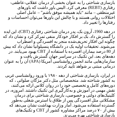
بازسازی شناختی را به عنوان بخشی از درمان عقلانی-عاطفی-
رفتاری (REBT) معرفی کرد. الیس باور داشت که باورهای
غیرمنطقی – مانند “باید همیشه موفق باشم” – عامل اصلی
اختلالات روانی هستند و با چالش این باورها می‌توان احساسات و
رفتارها را تغییر داد.
در دهه 1960، آرون بک، پدر درمان شناختی رفتاری (CBT)، این ایده
را گسترش داد. بک بر افکار خودکار منفی تمرکز کرد و نشان داد که
چگونه این افکار تحریف‌شده منجر به افسردگی و اضطراب
می‌شوند. تحقیقات اولیه بک در دانشگاه پنسیلوانیا نشان داد که بیش
از 80 درصد بیماران افسرده با استفاده از CBT بهبود می‌یابند. در
دهه‌های بعد، این تکنیک در سراسر جهان گسترش یافت و
سازمان‌هایی مانند انجمن روانشناسی آمریکا (APA) آن را به عنوان
درمانی مبتنی بر شواهد تأیید کردند.
در ایران، بازسازی شناختی از دهه ۱۹۸۰ با ورود روانشناسی غربی
به کشور شناخته شد. متخصصانی مثل دکتر مژگان صلواتی ، که
دوره‌های کامل و تخصصی خود را در روان کلاس ارائه می‌کنند،
نقش مهمی در آموزش و به‌کارگیری این تکنیک داشتند. امروزه، در
کلینیک‌های دولتی و خصوصی، بازسازی شناختی برای درمان
مشکلاتی مثل افسردگی پس از طلاق یا استرس شغلی به‌طور
گسترده استفاده می‌شود. آمار وزارت بهداشت نشان می‌دهد که
بیش از ۷۰ درصد مراکز مشاوره کشور از CBT و تکنیک‌های
بازسازی شناختی بهره می‌برند.