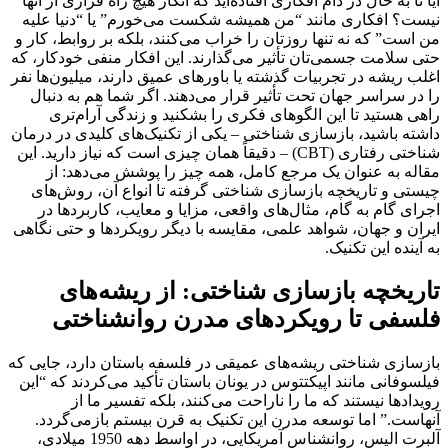
آیا تا به حال در دام افکاری افتاده‌اید که انگار هیچ راه فراری از آنها
نیست؟ افکاری مانند “من همیشه شکست می‌خورم” یا “دنیا علیه
من است” که نه تنها روزتان را خراب می‌کنند، بلکه بر روابط، کار و
حتی سلامت جسمی‌تان تأثیر می‌گذارند. این افکار منفی خودکار، که
اغلب ریشه در تجربیات گذشته یا باورهای عمیق دارند، میلیون‌ها نفر
را در سراسر جهان تحت تأثیر قرار می‌دهند. اگر شما هم به دنبال
راهی هستید تا این الگوهای فکری را بشکنید و زندگی آرام‌تری
داشته باشید، بازسازی شناختی – یکی از تکنیک‌های کلیدی در درمان
شناختی رفتاری (CBT) – دقیقاً همان چیزی است که نیاز دارید. این
مقاله به عنوان یک مرجع کامل، همه چیز را پوشش می‌دهد: از
چیستی و تاریخچه بازسازی شناختی گرفته تا انواع آن، روش‌های
اجرای گام به گام، مثال‌های واقعی، مزایا و معایب، کاربردها در
ایران و جهان، شواهد علمی، مقایسه با دیگر رویکردها و حتی نگاهی
به آینده این تکنیک.
تاریخچه بازسازی شناختی: از ریشه‌های
فلسفی تا رویکردهای مدرن روانشناختی
بازسازی شناختی ریشه‌های عمیقی در فلسفه باستان دارد، جایی که
فیلسوفانی مانند اپیکتتوس در یونان باستان تأکید می‌کردند که “این
رویدادها نیستند که ما را ناراحت می‌کنند، بلکه تفسیر ما از
آنهاست.” اما توسعه مدرن این تکنیک به قرن بیستم بازمی‌گردد.
آلبرت الیس، روانشناس آمریکایی، در اواسط دهه 1950 میلادی،