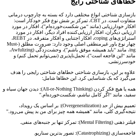
خطاهای شناختی رایج
بازسازی شناختی انواع مختلفی دارد که بسته به چارچوب درمانی
متفاوت است. در CBT، تمرکز بر شش نوع فکر خودکار است:
افکار خودارزیابی (مانند “من شکست‌خورده‌ام”)، افکار در مورد
ارزیابی دیگران، افکار ارزیابی‌کننده افراد دیگر، افکار در مورد
استراتژی‌های coping، افکار اجتنابی و افکار متفرقه. در REBT،
چهار نوع باور غیرمنطقی اصلی وجود دارد: ضرورت مطلق (Must-
ing، مانند “باید همیشه موفق باشم”)، وحشت‌زدگی (Awfulizing،
مانند “این فاجعه است”)، تحمل‌ناپذیری (نمی‌توانم تحمل کنم) و
خودسرزنشی.
علاوه بر این، بازسازی شناختی خطاهای شناختی رایجی را هدف
می‌گیرد که بک شناسایی کرد. این خطاها شامل:
همه یا هیچ فکر کردن (All-or-Nothing Thinking): دیدن جهان سیاه و
سفید، مانند “اگر کامل نباشم، شکست‌خورده‌ام.”
تعمیم بیش از حد (Overgeneralization): بر اساس یک رویداد،
نتیجه‌گیری کلی، مانند “همیشه همه چیز برای من بد پیش می‌رود.”
فیلتر ذهنی (Mental Filtering): تمرکز تنها بر جنبه‌های منفی.
فاجعه‌سازی (Catastrophizing): تصور بدترین سناریو.