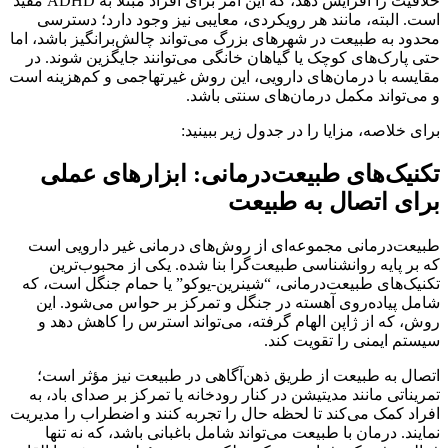
خلاقیت را افزایش دهد، که این امر برای افراد مبتلا به ADHD مفید
است. البته، مانند هر رویکردی، معایبی نیز وجود دارد؛ دسترسی
محدود به طبیعت در شهرهای بزرگ می‌تواند چالش‌برانگیز باشد، اما
حتی پارک‌های کوچک یا گیاهان خانگی می‌توانند جایگزین شوند. در
مقایسه با درمان‌های دارویی، این روش غیرتهاجمی و کم‌هزینه است
و می‌تواند مکمل درمان‌های سنتی باشد.
برای خلاصه، مزایا را در جدول زیر ببینید:
تکنیک‌های طبیعت‌درمانی: ابزارهای عملی
برای اتصال به طبیعت
طبیعت‌درمانی مجموعه‌ای از روش‌های درمانی غیر دارویی است
که بر پایه روانشناسی طبیعت‌گرا بنا شده. یکی از محبوب‌ترین
تکنیک‌های طبیعت‌درمانی، “شینرین-یوکو” یا حمام جنگل است، که
شامل پیاده‌روی آهسته در جنگل و تمرکز بر حواس می‌شود. این
روش، که از ژاپن الهام گرفته، می‌تواند استرس را کاهش دهد و
سیستم ایمنی را تقویت کند.
اتصال به طبیعت از طریق ذهن‌آگاهی در طبیعت نیز مؤثر است؛
تمریناتی مانند مدیتیشن در کنار رودخانه یا تمرکز بر صدای باد، به
افراد کمک می‌کند تا لحظه حال را تجربه کنند و اضطراب را مدیریت
نمایند. درمان با طبیعت می‌تواند شامل باغبانی باشد، که نه تنها