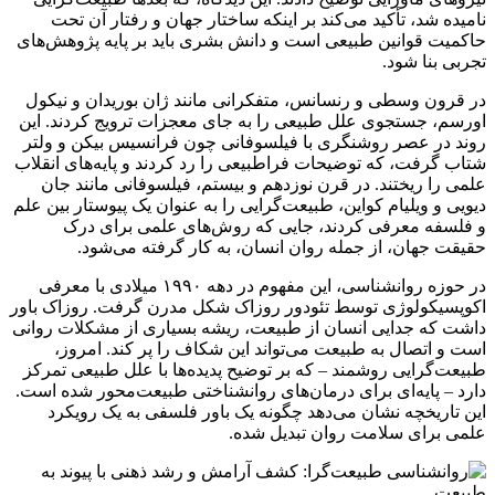
نامیده شد، تأکید می‌کند بر اینکه ساختار جهان و رفتار آن تحت
حاکمیت قوانین طبیعی است و دانش بشری باید بر پایه پژوهش‌های
تجربی بنا شود.
در قرون وسطی و رنسانس، متفکرانی مانند ژان بوریدان و نیکول
اورسم، جستجوی علل طبیعی را به جای معجزات ترویج کردند. این
روند در عصر روشنگری با فیلسوفانی چون فرانسیس بیکن و ولتر
شتاب گرفت، که توضیحات فراطبیعی را رد کردند و پایه‌های انقلاب
علمی را ریختند. در قرن نوزدهم و بیستم، فیلسوفانی مانند جان
دیویی و ویلیام کواین، طبیعت‌گرایی را به عنوان یک پیوستار بین علم
و فلسفه معرفی کردند، جایی که روش‌های علمی برای درک
حقیقت جهان، از جمله روان انسان، به کار گرفته می‌شود.
در حوزه روانشناسی، این مفهوم در دهه ۱۹۹۰ میلادی با معرفی
اکوپسیکولوژی توسط تئودور روزاک شکل مدرن گرفت. روزاک باور
داشت که جدایی انسان از طبیعت، ریشه بسیاری از مشکلات روانی
است و اتصال به طبیعت می‌تواند این شکاف را پر کند. امروز،
طبیعت‌گرایی روشمند – که بر توضیح پدیده‌ها با علل طبیعی تمرکز
دارد – پایه‌ای برای درمان‌های روانشناختی طبیعت‌محور شده است.
این تاریخچه نشان می‌دهد چگونه یک باور فلسفی به یک رویکرد
علمی برای سلامت روان تبدیل شده.