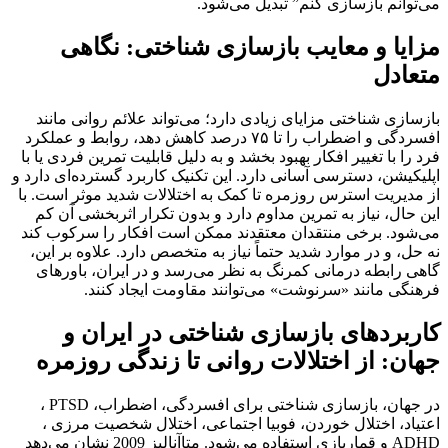
می‌توانم بازسازی کنم” تبدیل می‌شود.
مزایا و معایب بازسازی شناختی: نگاهی
متعادل
بازسازی شناختی مزایای زیادی دارد؛ می‌تواند علائم روانی مانند
افسردگی و اضطراب را تا ۷۵ درصد کاهش دهد، روابط و عملکرد
فرد را با تغییر افکار بهبود بخشد و به دلیل قابلیت تمرین فردی یا با
اپلیکیشن، دسترسی آسانی دارد. این تکنیک کاربرد گسترده‌ای دارد و
از مدیریت استرس روزمره تا کمک به اختلالات شدید موثر است. با
این حال، نیاز به تمرین مداوم دارد و بدون تکرار اثربخشی آن کم
می‌شود. برخی منتقدان معتقدند ممکن است افکار را سرکوب کند
نه حل، و در موارد شدید حتماً نیاز به متخصص دارد. علاوه بر این،
گاهی رابطه درمانی کمرنگ به نظر می‌رسد و در ایران، باورهای
فرهنگی مانند «سرنوشت» می‌توانند مقاومت ایجاد کنند.
کاربردهای بازسازی شناختی در ایران و
جهان: از اختلالات روانی تا زندگی روزمره
در جهان، بازسازی شناختی برای افسردگی، اضطراب، PTSD ،
اعتیاد، اختلال خوردن، فوبیا اجتماعی، اختلال شخصیت مرزی ،
ADHD و قماربازی استفاده می‌شود. متاآنالیز 2009 نشان می‌دهد