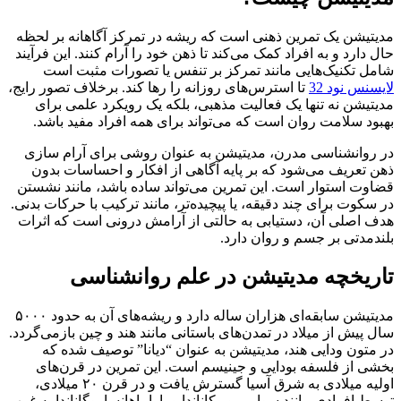
مدیتیشن یک تمرین ذهنی است که ریشه در تمرکز آگاهانه بر لحظه
حال دارد و به افراد کمک می‌کند تا ذهن خود را آرام کنند. این فرآیند
شامل تکنیک‌هایی مانند تمرکز بر تنفس یا تصورات مثبت است
لایسنس نود 32
تا استرس‌های روزانه را رها کند. برخلاف تصور رایج،
مدیتیشن نه تنها یک فعالیت مذهبی، بلکه یک رویکرد علمی برای
بهبود سلامت روان است که می‌تواند برای همه افراد مفید باشد.
در روانشناسی مدرن، مدیتیشن به عنوان روشی برای آرام سازی
ذهن تعریف می‌شود که بر پایه آگاهی از افکار و احساسات بدون
قضاوت استوار است. این تمرین می‌تواند ساده باشد، مانند نشستن
در سکوت برای چند دقیقه، یا پیچیده‌تر، مانند ترکیب با حرکات بدنی.
هدف اصلی آن، دستیابی به حالتی از آرامش درونی است که اثرات
بلندمدتی بر جسم و روان دارد.
تاریخچه مدیتیشن در علم روانشناسی
مدیتیشن سابقه‌ای هزاران ساله دارد و ریشه‌های آن به حدود ۵۰۰۰
سال پیش از میلاد در تمدن‌های باستانی مانند هند و چین بازمی‌گردد.
در متون ودایی هند، مدیتیشن به عنوان “دیانا” توصیف شده که
بخشی از فلسفه بودایی و جینیسم است. این تمرین در قرن‌های
اولیه میلادی به شرق آسیا گسترش یافت و در قرن ۲۰ میلادی،
توسط افرادی مانند سوامی ویوکاناندا و پاراماهانسا یوگاناندا به غرب