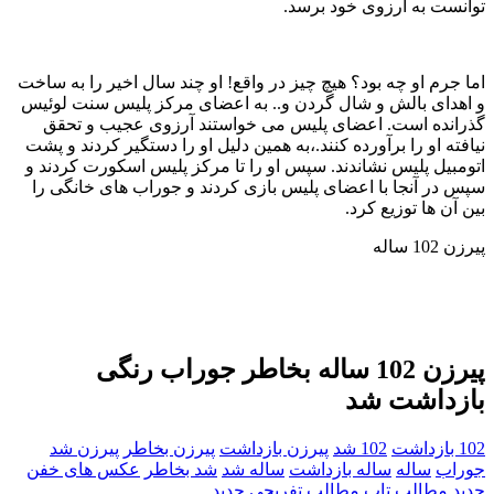
توانست به آرزوی خود برسد.
اما جرم او چه بود؟ هیچ چیز در واقع! او چند سال اخیر را به ساخت
و اهدای بالش و شال گردن و.. به اعضای مرکز پلیس سنت لوئیس
گذرانده است. اعضای پلیس می خواستند آرزوی عجیب و تحقق
نیافته او را برآورده کنند.،به همین دلیل او را دستگیر کردند و پشت
اتومبیل پلیس نشاندند. سپس او را تا مرکز پلیس اسکورت کردند و
سپس در آنجا با اعضای پلیس بازی کردند و جوراب های خانگی را
بین آن ها توزیع کرد.
پیرزن 102 ساله
پیرزن 102 ساله بخاطر جوراب رنگی
بازداشت شد
102 بازداشت
102 شد
پیرزن بازداشت
پیرزن بخاطر
پیرزن شد
جوراب
ساله
ساله بازداشت
ساله شد
شد بخاطر
عکس های خفن
جدید
مطالب تاپ
مطالب تفریحی جدید