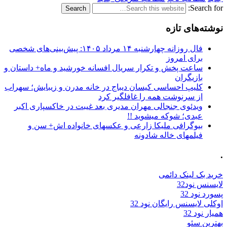
Search for:
نوشته‌های تازه
فال روزانه چهارشنبه ۱۴ مرداد ۱۴۰۵: پیش‌بینی‌های شخصی
برای امروز
ساعت پخش و تکرار سریال افسانه خورشید و ماه+ داستان و
بازیگران
کلیپ احساسی کیسان دیباج در خانه مدرن و زیبایش؛ سهراب
از سرنوشت همه را غافلگیر کرد
ویدئوی جنجالی مهران مدیری بعد غیبت در خاکسپاری اکبر
عبدی؛ شوکه میشوید !!
بیوگرافی ملیکا زارعی و عکسهای خانواده اش+ سن و
فیلمهای خاله شادونه
.
خرید بک لینک دائمی
لایسنس نود32
پسورد نود 32
اوکلی لایسنس رایگان نود 32
همیار نود 32
بهترین سئو