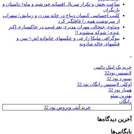
ساعت پخش و تکرار سریال افسانه خورشید و ماه+ داستان و
بازیگران
کلیپ احساسی کیسان دیباج در خانه مدرن و زیبایش؛ سهراب
از سرنوشت همه را غافلگیر کرد
ویدئوی جنجالی مهران مدیری بعد غیبت در خاکسپاری اکبر
عبدی؛ شوکه میشوید !!
بیوگرافی ملیکا زارعی و عکسهای خانواده اش+ سن و
فیلمهای خاله شادونه
.
خرید بک لینک دائمی
لایسنس نود32
پسورد نود 32
اوکلی لایسنس رایگان نود 32
همیار نود 32
بهترین سئو
رایگان
خرید آنتی ویروس نود 32
آخرین دیدگاه‌ها
بایگانی‌ها