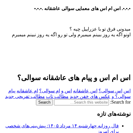
•.•.•. اس ام اس های معمایی سوالی عاشقانه .•.•.•
میدونی فرق تو با عزراییل چیه ؟
اونو اگه یه روز ببینم میمیرم ولی تو رو اگه یه روز نبینم میمیرم
اس ام اس و پیام های عاشقانه سوالی؟
اس
اس سوالی؟
اس عاشقانه
اس و
ام سوالی؟
ام عاشقانه
پیام
سوالی؟ و
عکس های خفن جدید
مطالب تاپ
مطالب تفریحی جدید
Search for:
نوشته‌های تازه
فال روزانه چهارشنبه ۱۴ مرداد ۱۴۰۵: پیش‌بینی‌های شخصی
برای امروز