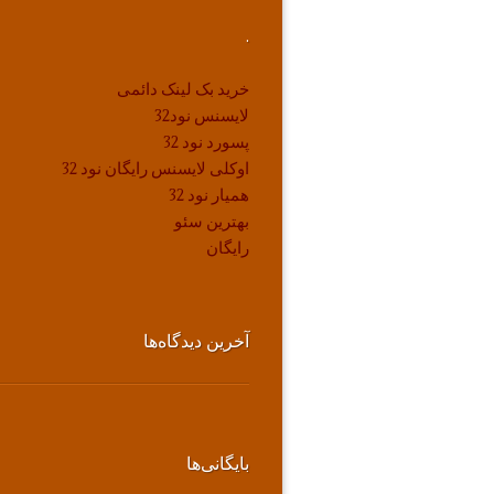
.
خرید بک لینک دائمی
لایسنس نود32
پسورد نود 32
اوکلی لایسنس رایگان نود 32
همیار نود 32
بهترین سئو
رایگان
آخرین دیدگاه‌ها
بایگانی‌ها