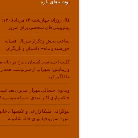
نوشته‌های تازه
فال روزانه چهارشنبه ۱۴ مرداد ۱۴۰۵:
پیش‌بینی‌های شخصی برای امروز
ساعت پخش و تکرار سریال افسانه
خورشید و ماه+ داستان و بازیگران
کلیپ احساسی کیسان دیباج در خانه م
و زیبایش؛ سهراب از سرنوشت همه را
غافلگیر کرد
ویدئوی جنجالی مهران مدیری بعد غیبت
خاکسپاری اکبر عبدی؛ شوکه میشوید !!
بیوگرافی ملیکا زارعی و عکسهای خانو
اش+ سن و فیلمهای خاله شادونه