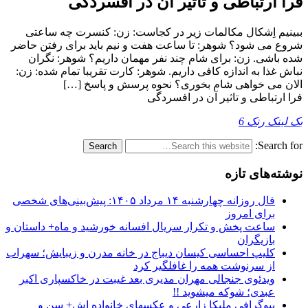
فرا ارتباطی و تاثیر آن در افسردگی
ببینیم اِشکال مکالمات زیر در کجاست: زن: کنسرت چه ساعتی
شروع می شود؟ شوهر: تا ساعت هفت و نیم باید برای رفتن حاضر
شده باشی. زن: برای شام چند نفر مهمان داریم؟ شوهر: نگران
نباش غذا به اندازه کافی داریم. شوهر: کارت تقریبا تمام شده: زن:
الان می خواهی شام بخوری؟ نحوه پرسش و پاسخ […]
فرا ارتباطی و تاثیر آن در افسردگی
بک لینک رنک 6
Search for:
نوشته‌های تازه
فال روزانه چهارشنبه ۱۴ مرداد ۱۴۰۵: پیش‌بینی‌های شخصی
برای امروز
ساعت پخش و تکرار سریال افسانه خورشید و ماه+ داستان و
بازیگران
کلیپ احساسی کیسان دیباج در خانه مدرن و زیبایش؛ سهراب
از سرنوشت همه را غافلگیر کرد
ویدئوی جنجالی مهران مدیری بعد غیبت در خاکسپاری اکبر
عبدی؛ شوکه میشوید !!
بیوگرافی ملیکا زارعی و عکسهای خانواده اش+ سن و