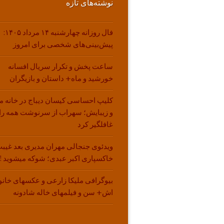
نوشته‌های تازه
فال روزانه چهارشنبه ۱۴ مرداد ۱۴۰۵:
پیش‌بینی‌های شخصی برای امروز
ساعت پخش و تکرار سریال افسانه
خورشید و ماه+ داستان و بازیگران
کلیپ احساسی کیسان دیباج در خانه م
و زیبایش؛ سهراب از سرنوشت همه را
غافلگیر کرد
ویدئوی جنجالی مهران مدیری بعد غیبت
خاکسپاری اکبر عبدی؛ شوکه میشوید !!
بیوگرافی ملیکا زارعی و عکسهای خانو
اش+ سن و فیلمهای خاله شادونه