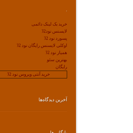
.
خرید بک لینک دائمی
لایسنس نود32
پسورد نود 32
اوکلی لایسنس رایگان نود 32
همیار نود 32
بهترین سئو
رایگان
خرید آنتی ویروس نود 32
آخرین دیدگاه‌ها
بایگانی‌ها