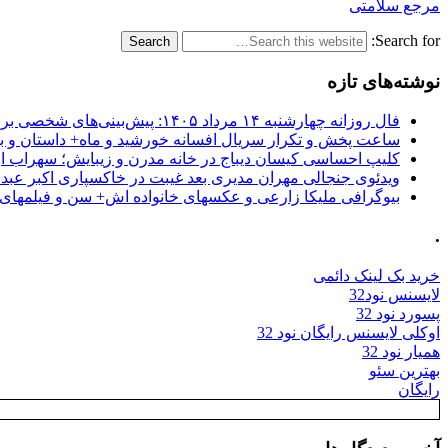
مرجع سلامتی
Search for:
نوشته‌های تازه
فال روزانه چهارشنبه ۱۴ مرداد ۱۴۰۵: پیش‌بینی‌های شخصی برای امروز
ساعت پخش و تکرار سریال افسانه خورشید و ماه+ داستان و با
کلیپ احساسی کیسان دیباج در خانه مدرن و زیبایش؛ سهراب ا
ویدئوی جنجالی مهران مدیری بعد غیبت در خاکسپاری اکبر عبد
بیوگرافی ملیکا زارعی و عکسهای خانواده اش+ سن و فیلمهای 
.
خرید بک لینک دائمی
لایسنس نود32
پسورد نود 32
اوکلی لایسنس رایگان نود 32
همیار نود 32
بهترین سئو
رایگان