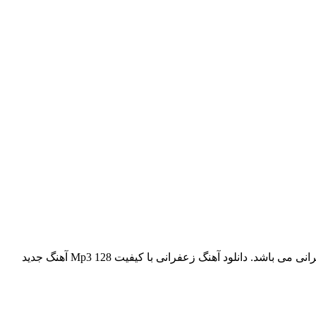
دانلود آهنگ جدید مهران مدیری و مهیار علیزاده بنام زعفرانی Download New Music Mehran Modiri – Zaferani این آهنگ تیتراژ سریال زعفرانی می باشد. دانلود آهنگ زعفرانی با کیفیت Mp3 128 آهنگ جدید